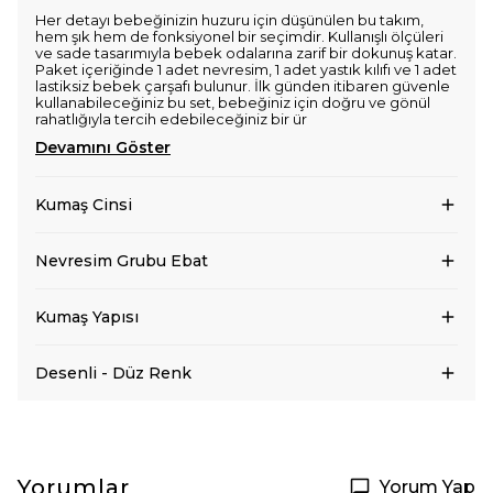
Her detayı bebeğinizin huzuru için düşünülen bu takım,
hem şık hem de fonksiyonel bir seçimdir. Kullanışlı ölçüleri
ve sade tasarımıyla bebek odalarına zarif bir dokunuş katar.
Paket içeriğinde 1 adet nevresim, 1 adet yastık kılıfı ve 1 adet
lastiksiz bebek çarşafı bulunur. İlk günden itibaren güvenle
kullanabileceğiniz bu set, bebeğiniz için doğru ve gönül
rahatlığıyla tercih edebileceğiniz bir ür
Devamını Göster
Kumaş Cinsi
Nevresim Grubu Ebat
Kumaş Yapısı
Desenli - Düz Renk
Yorumlar
Yorum Yap