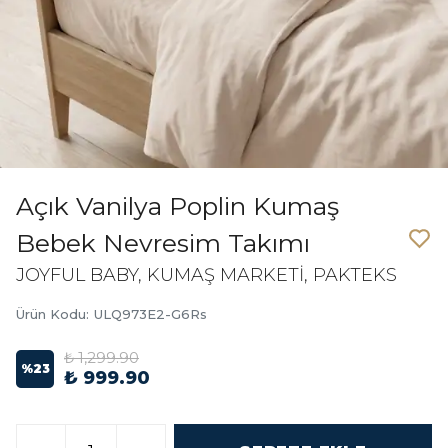
Açık Vanilya Poplin Kumaş
Bebek Nevresim Takımı
JOYFUL BABY, KUMAŞ MARKETİ, PAKTEKS
Ürün Kodu
:
ULQ973E2-G6Rs
₺ 1,299.90
%
23
₺ 999.90