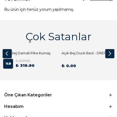
Bu ürün için henüz yorum yapılmamış.
Çok Satanlar
Açık Bej Damalı Pike Kumaş
Açık Bej Duck Bezi - DRE1144 Kumaş Peçete
₺ 349.90
%
9
₺ 319.90
₺ 0.00
Öne Çıkan Kategoriler
Hesabım