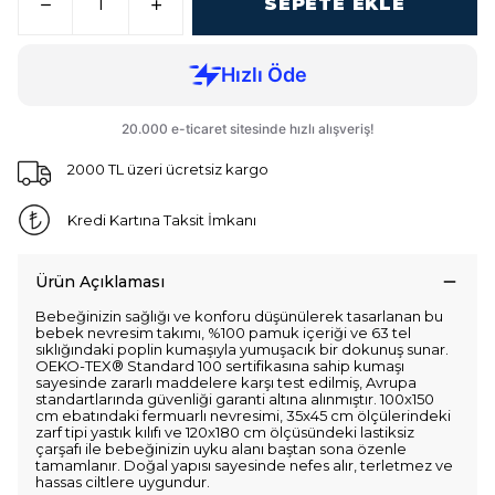
SEPETE EKLE
2000 TL üzeri ücretsiz kargo
Kredi Kartına Taksit İmkanı
Ürün Açıklaması
Bebeğinizin sağlığı ve konforu düşünülerek tasarlanan bu
bebek nevresim takımı, %100 pamuk içeriği ve 63 tel
sıklığındaki poplin kumaşıyla yumuşacık bir dokunuş sunar.
OEKO-TEX® Standard 100 sertifikasına sahip kumaşı
sayesinde zararlı maddelere karşı test edilmiş, Avrupa
standartlarında güvenliği garanti altına alınmıştır. 100x150
cm ebatındaki fermuarlı nevresimi, 35x45 cm ölçülerindeki
zarf tipi yastık kılıfı ve 120x180 cm ölçüsündeki lastiksiz
çarşafı ile bebeğinizin uyku alanı baştan sona özenle
tamamlanır. Doğal yapısı sayesinde nefes alır, terletmez ve
hassas ciltlere uygundur.