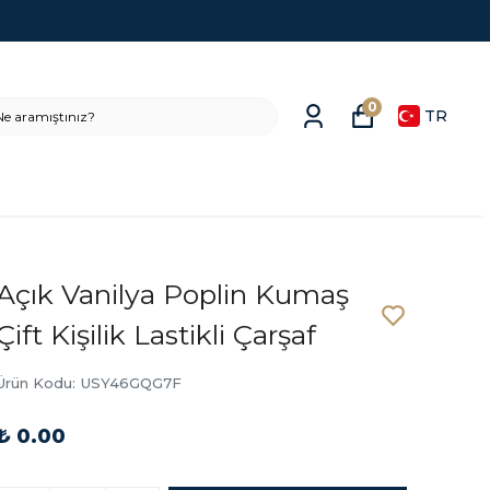
0
TR
Açık Vanilya Poplin Kumaş
Çift Kişilik Lastikli Çarşaf
Ürün Kodu
:
USY46GQG7F
₺ 0.00