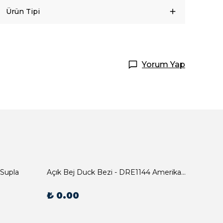
Ürün Tipi
Yorum Yap
 Supla
Açık Bej Duck Bezi - DRE1144 Amerikan Servis
₺ 0.00
₺ 0.