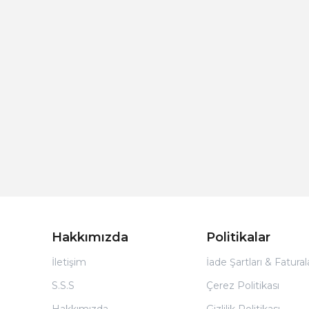
Hakkımızda
Politikalar
İletişim
İade Şartları & Fatura
S.S.S
Çerez Politikası
Hakkımızda
Gizlilik Politikası