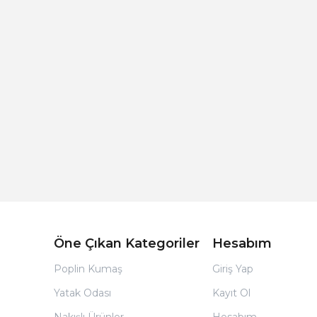
Açık Bej Poplin Kumaş Bebek Nevresim Takımı
Öne Çıkan Kategoriler
Hesabım
Poplin Kumaş
Giriş Yap
Yatak Odası
Kayıt Ol
Nakışlı Ürünler
Hesabım