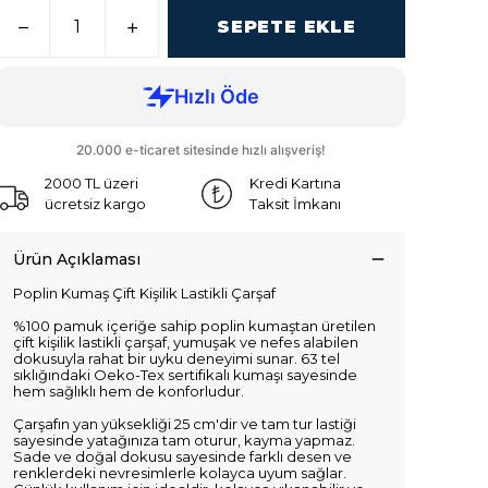
SEPETE EKLE
2000 TL üzeri
Kredi Kartına
ücretsiz kargo
Taksit İmkanı
Ürün Açıklaması
Poplin Kumaş Çift Kişilik Lastikli Çarşaf
%100 pamuk içeriğe sahip poplin kumaştan üretilen
çift kişilik lastikli çarşaf, yumuşak ve nefes alabilen
dokusuyla rahat bir uyku deneyimi sunar. 63 tel
sıklığındaki Oeko-Tex sertifikalı kumaşı sayesinde
hem sağlıklı hem de konforludur.
Çarşafın yan yüksekliği 25 cm'dir ve tam tur lastiği
sayesinde yatağınıza tam oturur, kayma yapmaz.
Sade ve doğal dokusu sayesinde farklı desen ve
renklerdeki nevresimlerle kolayca uyum sağlar.