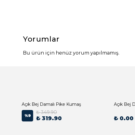
Yorumlar
Bu ürün için henüz yorum yapılmamış.
Açık Bej Damalı Pike Kumaş
₺ 349.90
%
9
₺ 319.90
₺ 0.00