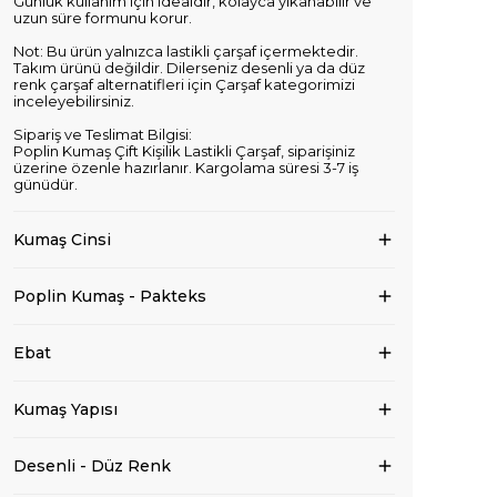
Günlük kullanım için idealdir, kolayca yıkanabilir ve
uzun süre formunu korur.
Not: Bu ürün yalnızca lastikli çarşaf içermektedir.
Takım ürünü değildir. Dilerseniz desenli ya da düz
renk çarşaf alternatifleri için Çarşaf kategorimizi
inceleyebilirsiniz.
Sipariş ve Teslimat Bilgisi:
Poplin Kumaş Çift Kişilik Lastikli Çarşaf, siparişiniz
üzerine özenle hazırlanır. Kargolama süresi 3-7 iş
günüdür.
Kumaş Cinsi
Poplin Kumaş - Pakteks
Ebat
Kumaş Yapısı
Desenli - Düz Renk