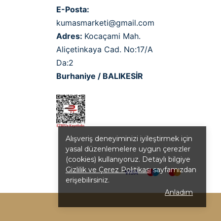
E-Posta:
kumasmarketi@gmail.com
Adres:
Kocaçami Mah.
Aliçetinkaya Cad. No:17/A
Da:2
Burhaniye / BALIKESİR
Alışveriş deneyiminizi iyileştirmek için
yasal düzenlemelere uygun çerezler
(cookies) kullanıyoruz. Detaylı bilgiye
Gizlilik ve Çerez Politikası
sayfamızdan
erişebilirsiniz.
Anladım