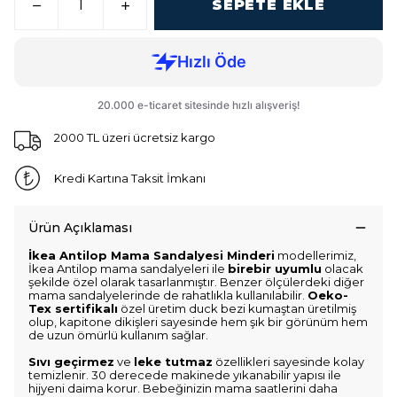
SEPETE EKLE
2000 TL üzeri ücretsiz kargo
Kredi Kartına Taksit İmkanı
Ürün Açıklaması
İkea Antilop Mama Sandalyesi Minderi
modellerimiz,
İkea Antilop mama sandalyeleri ile
birebir uyumlu
olacak
şekilde özel olarak tasarlanmıştır. Benzer ölçülerdeki diğer
mama sandalyelerinde de rahatlıkla kullanılabilir.
Oeko-
Tex sertifikalı
özel üretim duck bezi kumaştan üretilmiş
olup, kapitone dikişleri sayesinde hem şık bir görünüm hem
de uzun ömürlü kullanım sağlar.
Sıvı geçirmez
ve
leke tutmaz
özellikleri sayesinde kolay
temizlenir. 30 derecede makinede yıkanabilir yapısı ile
hijyeni daima korur. Bebeğinizin mama saatlerini daha