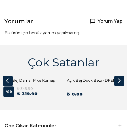
Yorumlar
Yorum Yap
Bu ürün için henüz yorum yapılmamış.
Çok Satanlar
Açık Bej Damalı Pike Kumaş
Açık Bej Duck Bezi - DRE1144 Kumaş Peçete
₺ 349.90
%
9
₺ 319.90
₺ 0.00
Öne Çıkan Kategoriler