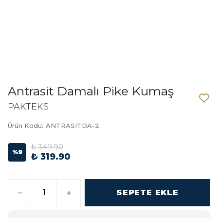
Antrasit Damalı Pike Kumaş
PAKTEKS
Ürün Kodu
:
ANTRASITDA-2
₺ 349.90
%
9
₺ 319.90
SEPETE EKLE