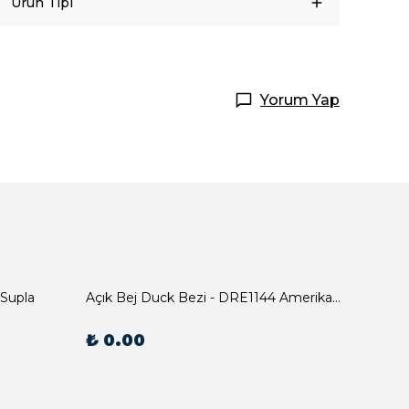
Ürün Tipi
Yorum Yap
 Supla
Açık Bej Duck Bezi - DRE1144 Amerikan Servis
₺ 0.00
₺ 0.