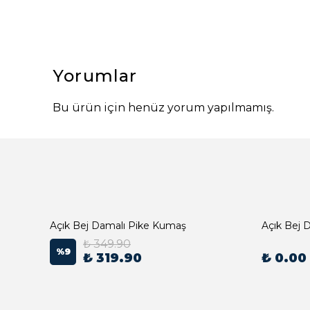
Yorumlar
Bu ürün için henüz yorum yapılmamış.
Açık Bej Damalı Pike Kumaş
₺ 349.90
%
9
₺ 319.90
₺ 0.00