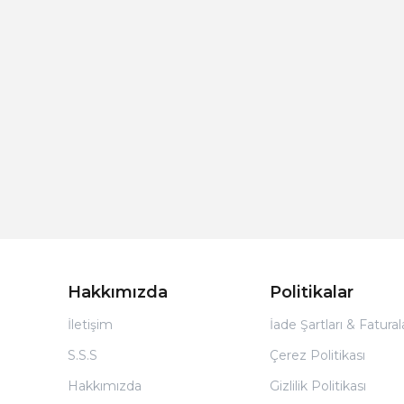
Hakkımızda
Politikalar
İletişim
İade Şartları & Fatura
S.S.S
Çerez Politikası
Hakkımızda
Gizlilik Politikası