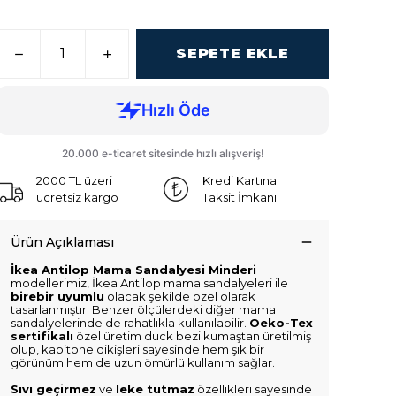
SEPETE EKLE
2000 TL üzeri
Kredi Kartına
ücretsiz kargo
Taksit İmkanı
Ürün Açıklaması
İkea Antilop Mama Sandalyesi Minderi
modellerimiz, İkea Antilop mama sandalyeleri ile
birebir uyumlu
olacak şekilde özel olarak
tasarlanmıştır. Benzer ölçülerdeki diğer mama
sandalyelerinde de rahatlıkla kullanılabilir.
Oeko-Tex
sertifikalı
özel üretim duck bezi kumaştan üretilmiş
olup, kapitone dikişleri sayesinde hem şık bir
görünüm hem de uzun ömürlü kullanım sağlar.
Sıvı geçirmez
ve
leke tutmaz
özellikleri sayesinde