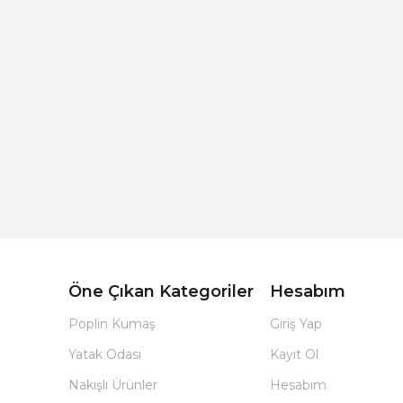
Açık Bej Poplin Kumaş Bebek Nevresim Takımı
Öne Çıkan Kategoriler
Hesabım
Poplin Kumaş
Giriş Yap
Yatak Odası
Kayıt Ol
Nakışlı Ürünler
Hesabım