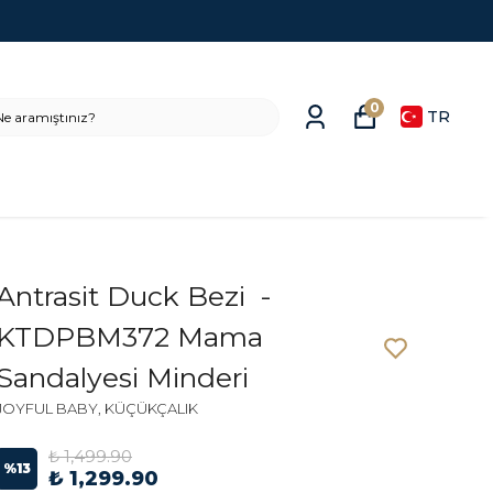
0
TR
Antrasit Duck Bezi -
KTDPBM372 Mama
Sandalyesi Minderi
JOYFUL BABY, KÜÇÜKÇALIK
₺ 1,499.90
%
13
₺ 1,299.90