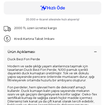
2000 TL üzeri ücretsiz kargo
Kredi Kartına Taksit İmkanı
Ürün Açıklaması
Duck Bezi Fon Perde
Modern ve sade şıklığı yaşam alanlarınıza taşımak için
tasarlanan Duck Bezi Fon Perde, %100 pamuk içerikli
dayanıklı duck kumaştan üretilmiştir. Tok ve sık dokulu
yapısı sayesinde pencere önlerinde muntazam durur, ışığı
filtreleyerek ortamda huzurlu bir ambiyans oluşturur.
Fon perdeler, hem işlevsel hem de dekoratif amaçlı
kullanılır. Duck kumaşın kalın yapısı sayesinde mekanın
ısısını ve ışık geçişini dengeleyerek konfor sağlar. Oeko-Tex
sertifikalı kumaşı ile sağlığa zararlı hiçbir madde içermez.
Dilerseniz tek kanat ya da çift kanat olarak tercih edebilir,
farklı renk ve desen seçenekleriyle dekorasyonunuzu