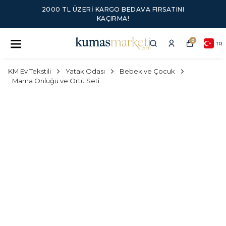
2000 TL ÜZERI KARGO BEDAVA FIRSATINI
KAÇIRMA!
0
TR
KM Ev Tekstili
Yatak Odası
Bebek ve Çocuk
Mama Önlüğü ve Örtü Seti