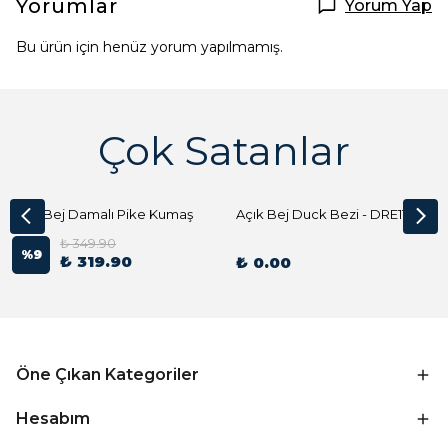
Yorumlar
Yorum Yap
Bu ürün için henüz yorum yapılmamış.
Çok Satanlar
Açık Bej Damalı Pike Kumaş
Açık Bej Duck Bezi - DRE1144 Kumaş Peçete
₺ 349.90
%
9
₺ 319.90
₺ 0.00
Öne Çıkan Kategoriler
Hesabım