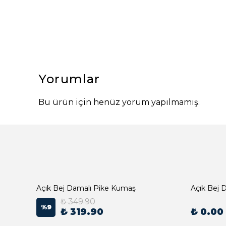
Yorumlar
Bu ürün için henüz yorum yapılmamış.
Açık Bej Damalı Pike Kumaş
₺ 349.90
%
9
₺ 319.90
₺ 0.00