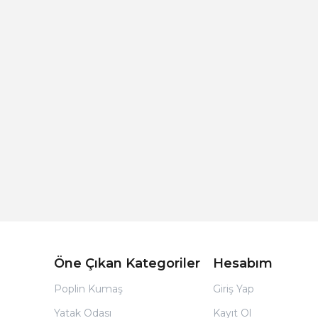
Açık Bej Poplin Kumaş Bebek Nevresim Takımı
Öne Çıkan Kategoriler
Hesabım
Poplin Kumaş
Giriş Yap
Yatak Odası
Kayıt Ol