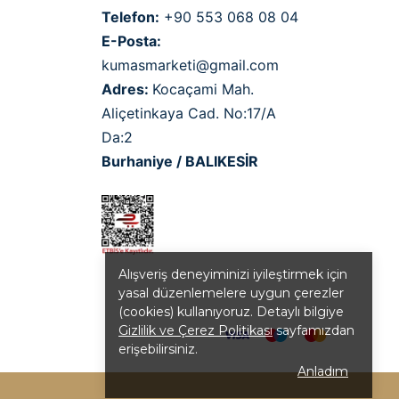
Telefon:
+90 553 068 08 04
E-Posta:
kumasmarketi@gmail.com
Adres:
Kocaçami Mah.
Aliçetinkaya Cad. No:17/A
Da:2
Burhaniye / BALIKESİR
Alışveriş deneyiminizi iyileştirmek için
yasal düzenlemelere uygun çerezler
(cookies) kullanıyoruz. Detaylı bilgiye
Gizlilik ve Çerez Politikası
sayfamızdan
erişebilirsiniz.
Anladım