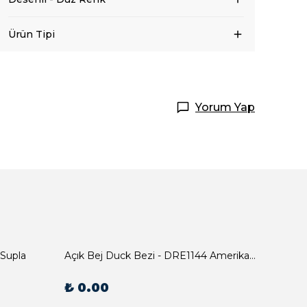
Ürün Tipi
Yorum Yap
 Supla
Açık Bej Duck Bezi - DRE1144 Amerikan Servis
₺ 0.00
₺ 0.