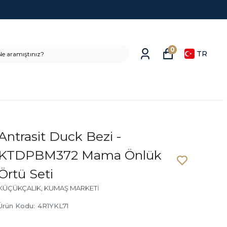
0
TR
Antrasit Duck Bezi -
KTDPBM372 Mama Önlük
Örtü Seti
KÜÇÜKÇALIK, KUMAŞ MARKETİ
Ürün Kodu
:
4R1YKL71