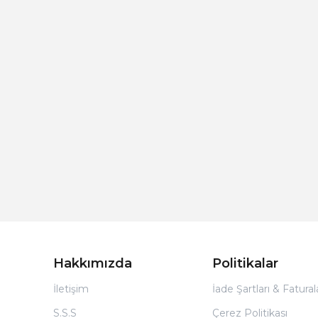
Hakkımızda
Politikalar
İletişim
İade Şartları & Fatura
S.S.S
Çerez Politikası