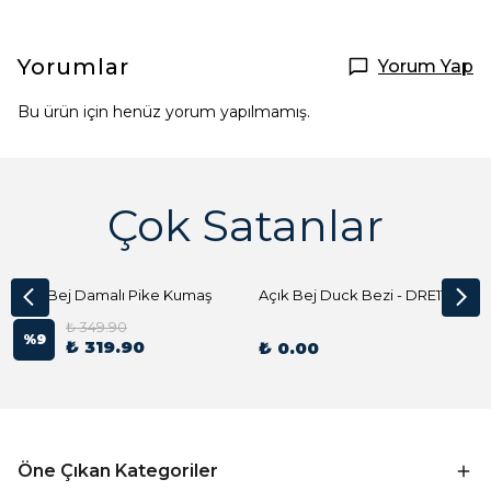
Yorumlar
Yorum Yap
Bu ürün için henüz yorum yapılmamış.
Çok Satanlar
Açık Bej Damalı Pike Kumaş
Açık Bej Duck Bezi - DRE1144 Kumaş Peçete
₺ 349.90
%
9
₺ 319.90
₺ 0.00
Öne Çıkan Kategoriler