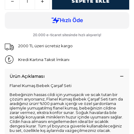
SEPETE EKLE
2000 TL üzeri ücretsiz kargo
Kredi Kartına Taksit İmkanı
Ürün Açıklaması
Flanel Kumaş Bebek Çarşaf Seti
Bebeğinizin hassas cildi için yumuşacık ve sıcak tutan bir
çözüm arıyorsanız, Flanel Kumaş Bebek Çarşaf Seti tam da
aradığınız ürün! %100 pamuk içeriği ve özel şardonlama
işlemiyle yumuşatılmış flanel kumaş, bebeğinizin cildine
zarar vermez, ekstra konfor sunar. Soğuk havalarda bile
sıcaklığı koruyarak miniklerin huzur içinde uyumasını sağlar.
Cildin hava almasını engellemeden ideal bir sıcaklık
dengesi kurar. Tüm yıl boyunca güvenle kullanabileceğiniz
bu set, özellikle kış aylarında vazgeçilmeziniz olacak.