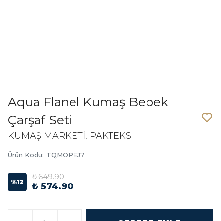
Aqua Flanel Kumaş Bebek
Çarşaf Seti
KUMAŞ MARKETİ, PAKTEKS
Ürün Kodu
:
TQMOPEJ7
₺ 649.90
%
12
₺ 574.90