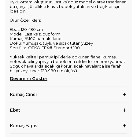
uyku ortamı oluşturur. Lastiksiz düz model olarak tasarlanan
bu çarşaf, özellikle klasik bebek yatakları ve beşikler için
idealdir.
Ürün Özellikleri:
Ebat: 120×180 cm
Model: Lastiksiz, düz form
Kumaş: %100 pamuk flanel
Doku: Yumuşak, tüylü ve sıcak tutan yüzey
Sertifika: OEKO-TEX® Standard 100
Yüksek kaliteli pamuk ipliklerle dokunan flanel kumaş,
nefes alabilir yapısıyla bebeklerin cildinde terleme yapmaz.
Soğuk havalarda sıcaklığı korur, sıcak havalarda ise ferah
bir yüzey sunar. 120×180 cm ölçüsü
Devamını Göster
Kumaş Cinsi
Ebat
Kumaş Yapısı