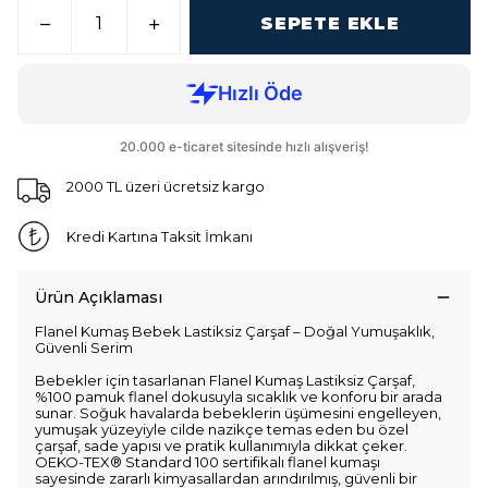
SEPETE EKLE
2000 TL üzeri ücretsiz kargo
Kredi Kartına Taksit İmkanı
Ürün Açıklaması
Flanel Kumaş Bebek Lastiksiz Çarşaf – Doğal Yumuşaklık,
Güvenli Serim
Bebekler için tasarlanan Flanel Kumaş Lastiksiz Çarşaf,
%100 pamuk flanel dokusuyla sıcaklık ve konforu bir arada
sunar. Soğuk havalarda bebeklerin üşümesini engelleyen,
yumuşak yüzeyiyle cilde nazikçe temas eden bu özel
çarşaf, sade yapısı ve pratik kullanımıyla dikkat çeker.
OEKO-TEX® Standard 100 sertifikalı flanel kumaşı
sayesinde zararlı kimyasallardan arındırılmış, güvenli bir