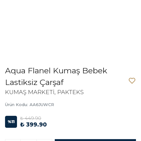
Aqua Flanel Kumaş Bebek
Lastiksiz Çarşaf
KUMAŞ MARKETİ, PAKTEKS
Ürün Kodu
:
AA6JUWCR
₺ 449.90
%
11
₺ 399.90