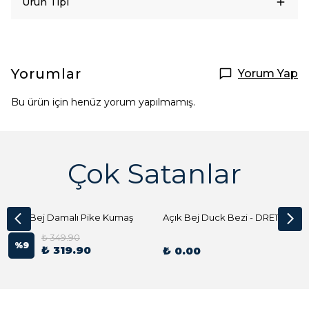
Ürün Tipi
Yorumlar
Yorum Yap
Bu ürün için henüz yorum yapılmamış.
Çok Satanlar
Açık Bej Damalı Pike Kumaş
Açık Bej Duck Bezi - DRE1144 Kumaş Peçete
₺ 349.90
%
9
₺ 319.90
₺ 0.00