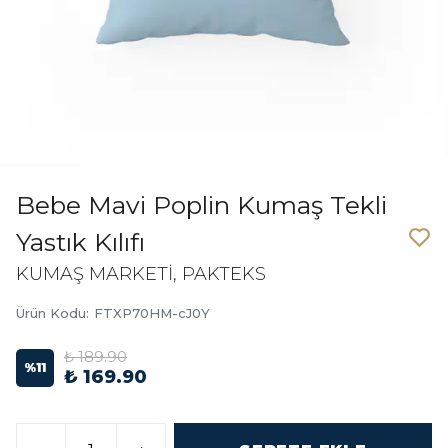
Bebe Mavi Poplin Kumaş Tekli
Yastık Kılıfı
KUMAŞ MARKETİ, PAKTEKS
Ürün Kodu
:
FTXP70HM-cJ0Y
₺ 189.90
%
11
₺ 169.90