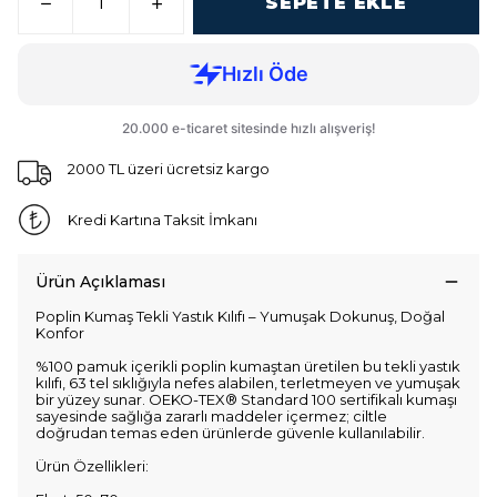
SEPETE EKLE
2000 TL üzeri ücretsiz kargo
Kredi Kartına Taksit İmkanı
Ürün Açıklaması
Poplin Kumaş Tekli Yastık Kılıfı – Yumuşak Dokunuş, Doğal
Konfor
%100 pamuk içerikli poplin kumaştan üretilen bu tekli yastık
kılıfı, 63 tel sıklığıyla nefes alabilen, terletmeyen ve yumuşak
bir yüzey sunar. OEKO-TEX® Standard 100 sertifikalı kumaşı
sayesinde sağlığa zararlı maddeler içermez; ciltle
doğrudan temas eden ürünlerde güvenle kullanılabilir.
Ürün Özellikleri: