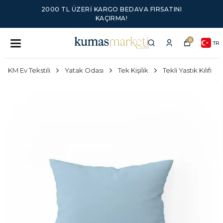
2000 TL ÜZERI KARGO BEDAVA FIRSATINI
KAÇIRMA!
0
TR
KM Ev Tekstili
Yatak Odası
Tek Kişilik
Tekli Yastık Kılıfı