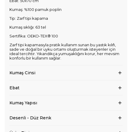
Ebat: 50x70 cm
Kumaş: %100 pamuk poplin
Tip: Zarf tipi kapama
Kumaş sıklığı: 63 tel
Sertifika: OEKO-TEX® 100
Zarf tipi kapamasıyla pratik kullanım sunan bu yastık kılıfı,
sade ve doğal bir uyku ortamı oluşturmak isteyenler için
ideal tercihtir. Yıkandıkça yumuşaklığını korur, her mevsim
konforlu bir kullanım sağlar.
Kumaş Cinsi
Ebat
Kumaş Yapısı
Desenli - Düz Renk