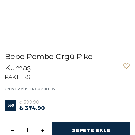
Bebe Pembe Örgü Pike
Kumaş
PAKTEKS
Ürün Kodu
:
ORGUPIKE07
₺ 399.90
%
6
₺ 374.90
SEPETE EKLE