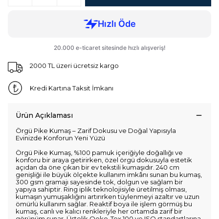
2000 TL üzeri ücretsiz kargo
Kredi Kartına Taksit İmkanı
Ürün Açıklaması
Örgü Pike Kumaş – Zarif Dokusu ve Doğal Yapısıyla
Evinizde Konforun Yeni Yüzü
Örgü Pike Kumaş, %100 pamuk içeriğiyle doğallığı ve
konforu bir araya getirirken, özel örgü dokusuyla estetik
açıdan da öne çıkan bir ev tekstili kumaşıdır. 240 cm
genişliği ile büyük ölçekte kullanım imkânı sunan bu kumaş,
300 gsm gramajı sayesinde tok, dolgun ve sağlam bir
yapıya sahiptir. Ring iplik teknolojisiyle üretilmiş olması,
kumaşın yumuşaklığını artırırken tüylenmeyi azaltır ve uzun
ömürlü kullanım sağlar. Reaktif boya ile işlem görmüş bu
kumaş, canlı ve kalıcı renkleriyle her ortamda zarif bir
görünüm sunar. Üstelik Oeko-Tex 100 ve ISO standartlarına