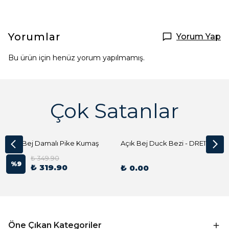
Yorumlar
Yorum Yap
Bu ürün için henüz yorum yapılmamış.
Çok Satanlar
Açık Bej Damalı Pike Kumaş
Açık Bej Duck Bezi - DRE1144 Kumaş Peçete
₺ 349.90
%
9
₺ 319.90
₺ 0.00
Öne Çıkan Kategoriler