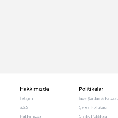
Hakkımızda
Politikalar
İletişim
İade Şartları & Fatura
S.S.S
Çerez Politikası
Hakkımızda
Gizlilik Politikası