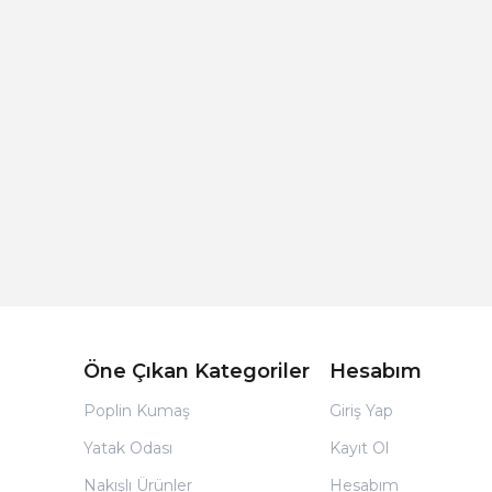
Açık Bej Poplin Kumaş Bebek Nevresim Takımı
Öne Çıkan Kategoriler
Hesabım
Poplin Kumaş
Giriş Yap
Yatak Odası
Kayıt Ol
Nakışlı Ürünler
Hesabım