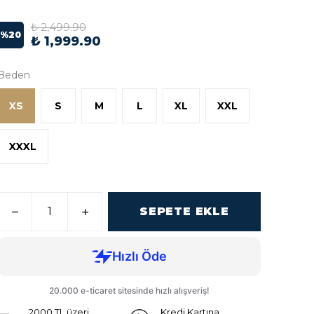
₺ 2,499.90
%
20
₺ 1,999.90
Beden
XS
S
M
L
XL
XXL
XXXL
SEPETE EKLE
2000 TL üzeri
Kredi Kartına