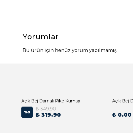
Yorumlar
Bu ürün için henüz yorum yapılmamış.
Açık Bej Damalı Pike Kumaş
₺ 349.90
%
9
₺ 319.90
₺ 0.00