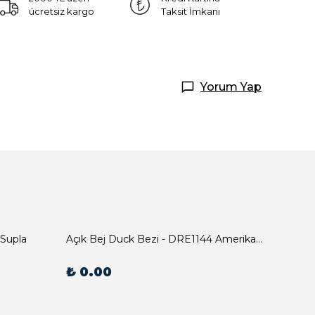
ücretsiz kargo
Taksit İmkanı
Yorum Yap
 Supla
Açık Bej Duck Bezi - DRE1144 Amerikan Servis
₺ 0.00
₺ 0.