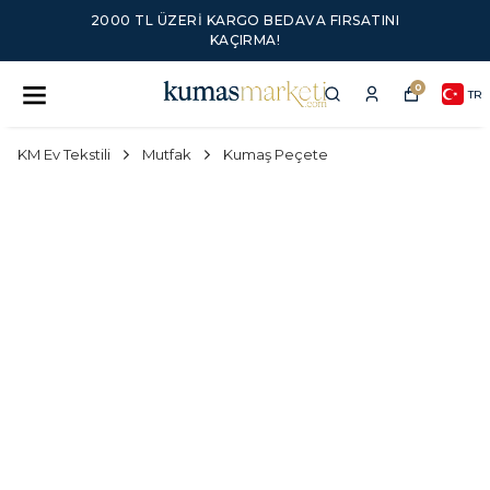
2000 TL ÜZERI KARGO BEDAVA FIRSATINI
KAÇIRMA!
0
TR
KM Ev Tekstili
Mutfak
Kumaş Peçete