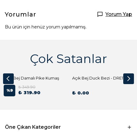
Yorumlar
Yorum Yap
Bu ürün için henüz yorum yapılmamış.
Çok Satanlar
Açık Bej Damalı Pike Kumaş
Açık Bej Duck Bezi - DRE1144 Kumaş Peçete
₺ 349.90
%
9
₺ 319.90
₺ 0.00
Öne Çıkan Kategoriler