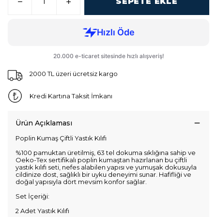
SEPETE EKLE
2000 TL üzeri ücretsiz kargo
Kredi Kartına Taksit İmkanı
Ürün Açıklaması
Poplin Kumaş Çiftli Yastık Kılıfı
%100 pamuktan üretilmiş, 63 tel dokuma sıklığına sahip ve
Oeko-Tex sertifikalı poplin kumaştan hazırlanan bu çiftli
yastık kılıfı seti, nefes alabilen yapısı ve yumuşak dokusuyla
cildinize dost, sağlıklı bir uyku deneyimi sunar. Hafifliği ve
doğal yapısıyla dört mevsim konfor sağlar.
Set İçeriği:
2 Adet Yastık Kılıfı