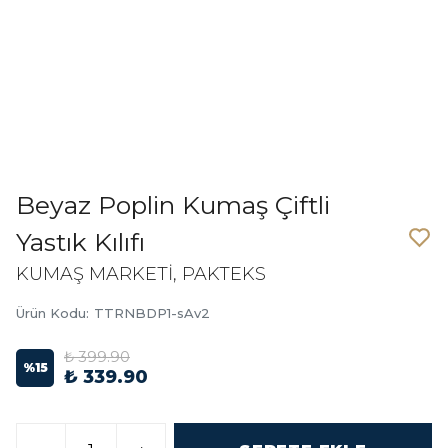
Beyaz Poplin Kumaş Çiftli
Yastık Kılıfı
KUMAŞ MARKETİ, PAKTEKS
Ürün Kodu
:
TTRNBDP1-sAv2
₺ 399.90
%
15
₺ 339.90