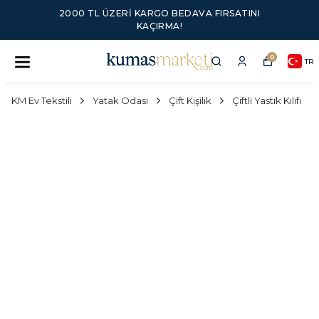
2000 TL ÜZERI KARGO BEDAVA FIRSATINI
KAÇIRMA!
0
TR
KM Ev Tekstili
Yatak Odası
Çift Kişilik
Çiftli Yastık Kılıfı