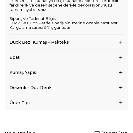
Dilerseniz tek kanat ya da çift kanat olarak tercih edebilir,
farklı renk ve desen seçenekleriyle dekorasyonunuzu
tamamlayabilirsiniz.
Sipariş ve Teslimat Bilgisi:
Duck Bezi Fon Perde siparişiniz üzerine özenle hazırlanır.
Kargolama süresi 3-7 iş günüdür.
Duck Bezi Kumaş - Pakteks
Ebat
Kumaş Yapısı
Desenli - Düz Renk
Ürün Tipi