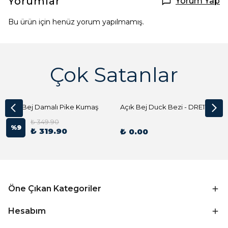
Yorumlar
Yorum Yap
Bu ürün için henüz yorum yapılmamış.
Çok Satanlar
Açık Bej Damalı Pike Kumaş
Açık Bej Duck Bezi - DRE1144 Kumaş Peçete
₺ 349.90
%
9
₺ 319.90
₺ 0.00
Öne Çıkan Kategoriler
Hesabım