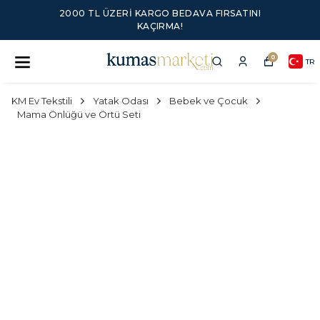
2000 TL ÜZERI KARGO BEDAVA FIRSATINI
KAÇIRMA!
0
TR
KM Ev Tekstili
Yatak Odası
Bebek ve Çocuk
Mama Önlüğü ve Örtü Seti