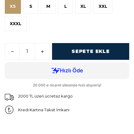
XS
S
M
L
XL
XXL
XXXL
SEPETE EKLE
2000 TL üzeri ücretsiz kargo
Kredi Kartına Taksit İmkanı