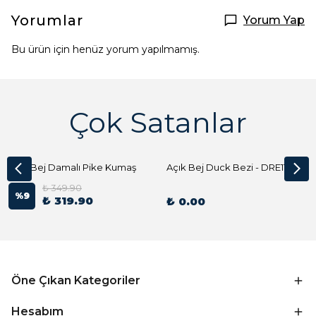
Yorumlar
Yorum Yap
Bu ürün için henüz yorum yapılmamış.
Çok Satanlar
Açık Bej Damalı Pike Kumaş
Açık Bej Duck Bezi - DRE1144 Kumaş Peçete
₺ 349.90
%
9
₺ 319.90
₺ 0.00
Öne Çıkan Kategoriler
Hesabım