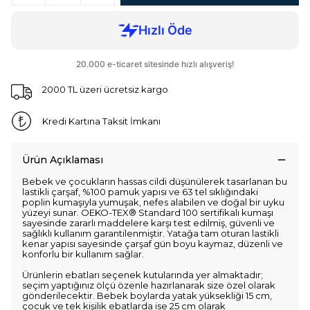
2000 TL üzeri ücretsiz kargo
Kredi Kartına Taksit İmkanı
Ürün Açıklaması
Bebek ve çocukların hassas cildi düşünülerek tasarlanan bu
lastikli çarşaf, %100 pamuk yapısı ve 63 tel sıklığındaki
poplin kumaşıyla yumuşak, nefes alabilen ve doğal bir uyku
yüzeyi sunar. OEKO-TEX® Standard 100 sertifikalı kumaşı
sayesinde zararlı maddelere karşı test edilmiş, güvenli ve
sağlıklı kullanım garantilenmiştir. Yatağa tam oturan lastikli
kenar yapısı sayesinde çarşaf gün boyu kaymaz, düzenli ve
konforlu bir kullanım sağlar.
Ürünlerin ebatları seçenek kutularında yer almaktadır;
seçim yaptığınız ölçü özenle hazırlanarak size özel olarak
gönderilecektir. Bebek boylarda yatak yüksekliği 15 cm,
çocuk ve tek kişilik ebatlarda ise 25 cm olarak