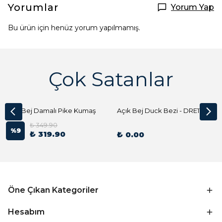
Yorumlar
Yorum Yap
Bu ürün için henüz yorum yapılmamış.
Çok Satanlar
Açık Bej Damalı Pike Kumaş
Açık Bej Duck Bezi - DRE1144 Kumaş Peçete
₺ 349.90
%
9
₺ 319.90
₺ 0.00
Öne Çıkan Kategoriler
Hesabım