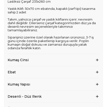
Lastiksiz Çarşaf: 235x260 cm
Yastık Kılıfı: 50x70 cm ebatında, kapaklı (zarf tipi) tasarıma
sahip 2 adet
Takım, yalnızca çarşaf ve yastık kılıflarını içerir; nevresim
dahil değildir. Dilerseniz çarşaf kategorimizden düz ya da
desenli nevresim seçenekleriyle takımınızı
tamamlayabilirsiniz.
Siparişiniz üzerine özel olarak hazırlanan ürününüz, 3-7 iş
günü içinde özenle paketlenip kargoya verilir. Poplin
kumaşın doğal dokusu ve zamansız duruşuyla yatak
odanıza ferahlık katın.
Kumaş Cinsi
Ebat
Kumaş Yapısı
Desenli - Düz Renk