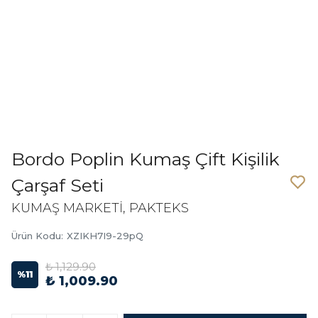
Bordo Poplin Kumaş Çift Kişilik
Çarşaf Seti
KUMAŞ MARKETİ, PAKTEKS
Ürün Kodu
:
XZIKH7I9-29pQ
₺ 1,129.90
%
11
₺ 1,009.90