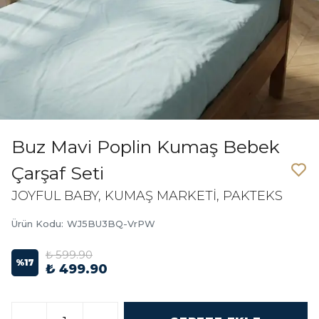
Buz Mavi Poplin Kumaş Bebek
Çarşaf Seti
JOYFUL BABY, KUMAŞ MARKETİ, PAKTEKS
Ürün Kodu
:
WJ5BU3BQ-VrPW
₺ 599.90
%
17
₺ 499.90