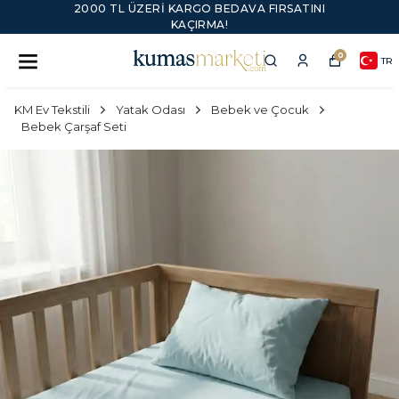
2000 TL ÜZERI KARGO BEDAVA FIRSATINI
KAÇIRMA!
0
TR
KM Ev Tekstili
Yatak Odası
Bebek ve Çocuk
Bebek Çarşaf Seti