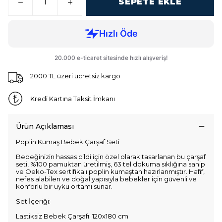
SEPETE EKLE
2000 TL üzeri ücretsiz kargo
Kredi Kartına Taksit İmkanı
Ürün Açıklaması
Poplin Kumaş Bebek Çarşaf Seti
Bebeğinizin hassas cildi için özel olarak tasarlanan bu çarşaf
seti, %100 pamuktan üretilmiş, 63 tel dokuma sıklığına sahip
ve Oeko-Tex sertifikalı poplin kumaştan hazırlanmıştır. Hafif,
nefes alabilen ve doğal yapısıyla bebekler için güvenli ve
konforlu bir uyku ortamı sunar.
Set İçeriği:
Lastiksiz Bebek Çarşafı: 120x180 cm