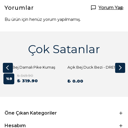
Yorumlar
Yorum Yap
Bu ürün için henüz yorum yapılmamış.
Çok Satanlar
Açık Bej Damalı Pike Kumaş
Açık Bej Duck Bezi - DRE1144 Kumaş Peçete
₺ 349.90
%
9
₺ 319.90
₺ 0.00
Öne Çıkan Kategoriler
Hesabım