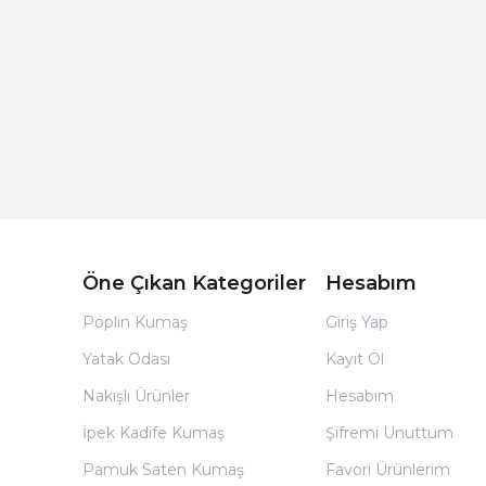
Açık Bej Poplin Kumaş Bebek Nevresim Takımı
Öne Çıkan Kategoriler
Hesabım
Poplin Kumaş
Giriş Yap
Yatak Odası
Kayıt Ol
Nakışlı Ürünler
Hesabım
İpek Kadife Kumaş
Şifremi Unuttum
Pamuk Saten Kumaş
Favori Ürünlerim