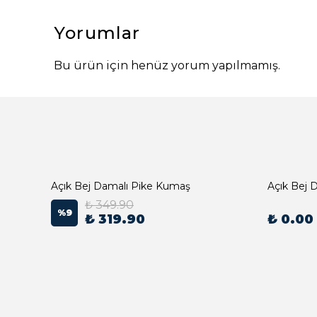
Yorumlar
Bu ürün için henüz yorum yapılmamış.
Açık Bej Damalı Pike Kumaş
₺ 349.90
%
9
₺ 319.90
₺ 0.00