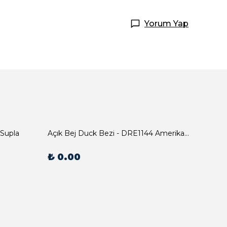
Yorum Yap
 Supla
Açık Bej Duck Bezi - DRE1144 Amerikan Servis
₺ 0.00
₺ 0.