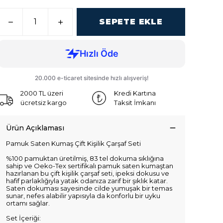
SEPETE EKLE
2000 TL üzeri
Kredi Kartına
ücretsiz kargo
Taksit İmkanı
Ürün Açıklaması
Pamuk Saten Kumaş Çift Kişilik Çarşaf Seti
%100 pamuktan üretilmiş, 83 tel dokuma sıklığına
sahip ve Oeko-Tex sertifikalı pamuk saten kumaştan
hazırlanan bu çift kişilik çarşaf seti, ipeksi dokusu ve
hafif parlaklığıyla yatak odanıza zarif bir şıklık katar.
Saten dokuması sayesinde cilde yumuşak bir temas
sunar, nefes alabilir yapısıyla da konforlu bir uyku
ortamı sağlar.
Set İçeriği: