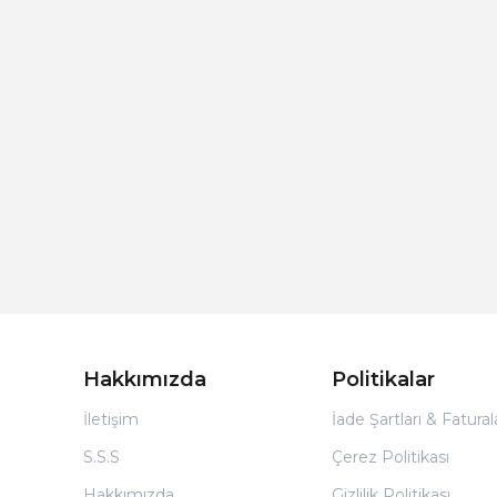
Hakkımızda
Politikalar
İletişim
İade Şartları & Fatura
S.S.S
Çerez Politikası
Hakkımızda
Gizlilik Politikası