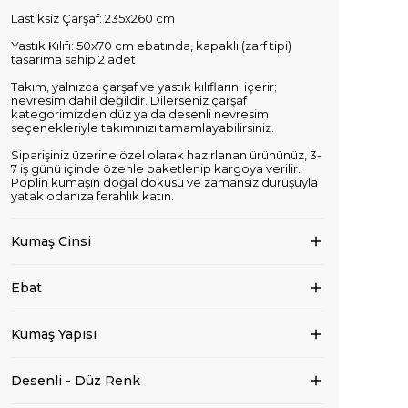
Lastiksiz Çarşaf: 235x260 cm
Yastık Kılıfı: 50x70 cm ebatında, kapaklı (zarf tipi)
tasarıma sahip 2 adet
Takım, yalnızca çarşaf ve yastık kılıflarını içerir;
nevresim dahil değildir. Dilerseniz çarşaf
kategorimizden düz ya da desenli nevresim
seçenekleriyle takımınızı tamamlayabilirsiniz.
Siparişiniz üzerine özel olarak hazırlanan ürününüz, 3-
7 iş günü içinde özenle paketlenip kargoya verilir.
Poplin kumaşın doğal dokusu ve zamansız duruşuyla
yatak odanıza ferahlık katın.
Kumaş Cinsi
Ebat
Kumaş Yapısı
Desenli - Düz Renk