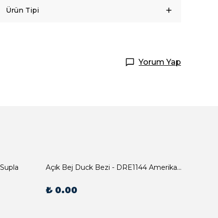
Ürün Tipi
Yorum Yap
 Supla
Açık Bej Duck Bezi - DRE1144 Amerikan Servis
₺ 0.00
₺ 0.