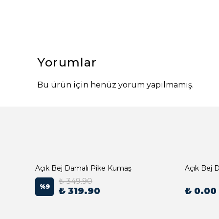
Yorumlar
Bu ürün için henüz yorum yapılmamış.
Açık Bej Damalı Pike Kumaş
₺ 349.90
%
9
₺ 319.90
₺ 0.00