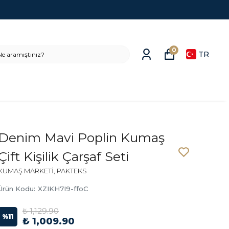
0
TR
Denim Mavi Poplin Kumaş
Çift Kişilik Çarşaf Seti
KUMAŞ MARKETİ, PAKTEKS
Ürün Kodu
:
XZIKH7I9-ffoC
₺ 1,129.90
%
11
₺ 1,009.90