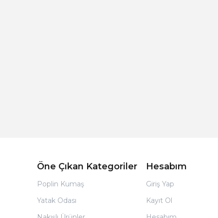
Açık Bej Poplin Kumaş Bebek Nevresim Takımı
Öne Çıkan Kategoriler
Hesabım
Poplin Kumaş
Giriş Yap
Yatak Odası
Kayıt Ol
Nakışlı Ürünler
Hesabım