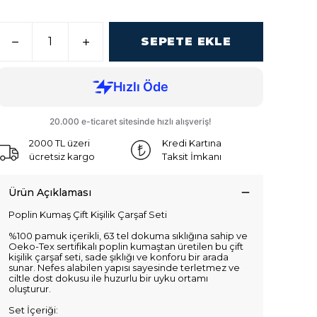
SEPETE EKLE
2000 TL üzeri
Kredi Kartına
ücretsiz kargo
Taksit İmkanı
Ürün Açıklaması
Poplin Kumaş Çift Kişilik Çarşaf Seti
%100 pamuk içerikli, 63 tel dokuma sıklığına sahip ve
Oeko-Tex sertifikalı poplin kumaştan üretilen bu çift
kişilik çarşaf seti, sade şıklığı ve konforu bir arada
sunar. Nefes alabilen yapısı sayesinde terletmez ve
ciltle dost dokusu ile huzurlu bir uyku ortamı
oluşturur.
Set İçeriği: