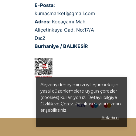
E-Posta:
kumasmarketi@gmail.com
Adres:
Kocaçami Mah.
Aliçetinkaya Cad. No:17/A
Da:2
Burhaniye / BALIKESİR
Alışveriş deneyiminizi iyileştirmek için
yasal düzenlemelere uygun çerezler
(cookies) kullanıyoruz. Detaylı bilgiye
Gizlilik ve Çerez Politikası
sayfamızdan
erişebilirsiniz.
Anladım