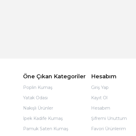
Açık Bej Poplin Kumaş Bebek Nevresim Takımı
Öne Çıkan Kategoriler
Hesabım
Poplin Kumaş
Giriş Yap
Yatak Odası
Kayıt Ol
Nakışlı Ürünler
Hesabım
İpek Kadife Kumaş
Şifremi Unuttum
Pamuk Saten Kumaş
Favori Ürünlerim