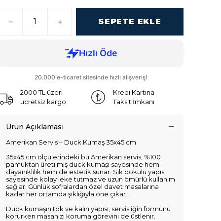
SEPETE EKLE
2000 TL üzeri
Kredi Kartına
ücretsiz kargo
Taksit İmkanı
Ürün Açıklaması
Amerikan Servis – Duck Kumaş 35x45 cm
35x45 cm ölçülerindeki bu Amerikan servis, %100
pamuktan üretilmiş duck kumaşı sayesinde hem
dayanıklılık hem de estetik sunar. Sık dokulu yapısı
sayesinde kolay leke tutmaz ve uzun ömürlü kullanım
sağlar. Günlük sofralardan özel davet masalarına
kadar her ortamda şıklığıyla öne çıkar.
Duck kumaşın tok ve kalın yapısı, servisliğin formunu
korurken masanızı koruma görevini de üstlenir.