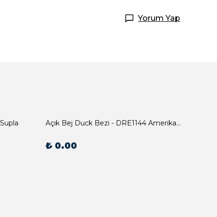
Yorum Yap
 Supla
Açık Bej Duck Bezi - DRE1144 Amerikan Servis
₺ 0.00
₺ 0.