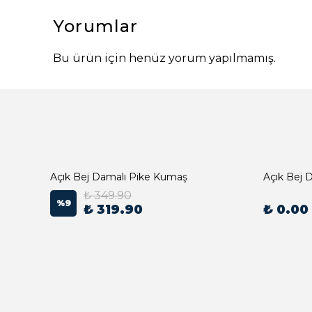
Yorumlar
Bu ürün için henüz yorum yapılmamış.
Açık Bej Damalı Pike Kumaş
₺ 349.90
%
9
₺ 319.90
₺ 0.00