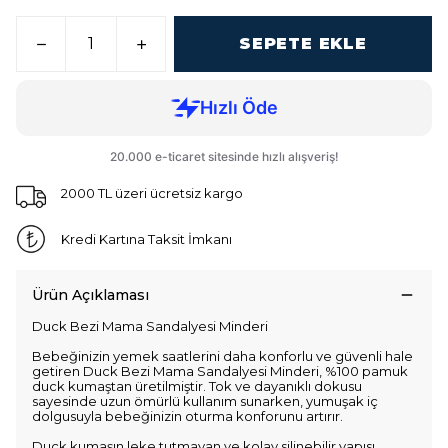
SEPETE EKLE
2000 TL üzeri ücretsiz kargo
Kredi Kartına Taksit İmkanı
Ürün Açıklaması
Duck Bezi Mama Sandalyesi Minderi
Bebeğinizin yemek saatlerini daha konforlu ve güvenli hale
getiren Duck Bezi Mama Sandalyesi Minderi, %100 pamuk
duck kumaştan üretilmiştir. Tok ve dayanıklı dokusu
sayesinde uzun ömürlü kullanım sunarken, yumuşak iç
dolgusuyla bebeğinizin oturma konforunu artırır.
Duck kumaşın leke tutmayan ve kolay silinebilir yapısı,