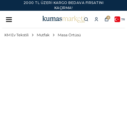
2000 TL ÜZERI KARGO BEDAVA FIRSATINI
KAÇIRMA!
0
TR
KM Ev Tekstili
Mutfak
Masa Örtüsü