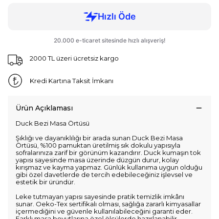
2000 TL üzeri ücretsiz kargo
Kredi Kartına Taksit İmkanı
Ürün Açıklaması
Duck Bezi Masa Örtüsü
Şıklığı ve dayanıklılığı bir arada sunan Duck Bezi Masa
Örtüsü, %100 pamuktan üretilmiş sık dokulu yapısıyla
sofralarınıza zarif bir görünüm kazandırır. Duck kumaşın tok
yapısı sayesinde masa üzerinde düzgün durur, kolay
kırışmaz ve kayma yapmaz. Günlük kullanıma uygun olduğu
gibi özel davetlerde de tercih edebileceğiniz işlevsel ve
estetik bir üründür.
Leke tutmayan yapısı sayesinde pratik temizlik imkânı
sunar. Oeko-Tex sertifikalı olması, sağlığa zararlı kimyasallar
içermediğini ve güvenle kullanılabileceğini garanti eder.
Farklı masa boyutlarına özel ölçülerde hazırlanabilir.