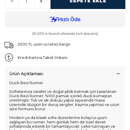
SEPETE EKLE
2000 TL üzeri ücretsiz kargo
Kredi Kartına Taksit İmkanı
Ürün Açıklaması
Duck Bezi Runner
Sofralarınıza zarafet ve doğal şıklık katmak için tasarlanan
Duck Bezi Runner, %100 pamuk içerikli duck kumaştan
üretilmiştir. Tok ve sık dokulu yapısı sayesinde masa
üzerinde düzgün bir duruş sergiler, kayma yapmaz ve uzun
süre formunu korur.
Modern ya da klasik sofra düzenlerine kolayca uyum
sağlayan bu runner, hem günlük hem de özel davet
sofralarında estetik bir tamamlayıcıdır. Leke tutmayan ve