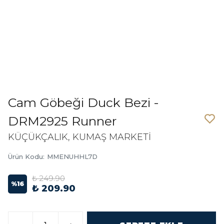
Cam Göbeği Duck Bezi -
DRM2925 Runner
KÜÇÜKÇALIK, KUMAŞ MARKETİ
Ürün Kodu
:
MMENUHHL7D
₺ 249.90
%
16
₺ 209.90