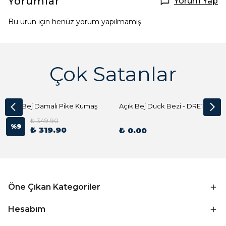
Yorumlar
Yorum Yap
Bu ürün için henüz yorum yapılmamış.
Çok Satanlar
Açık Bej Damalı Pike Kumaş
Açık Bej Duck Bezi - DRE1144 Kumaş Peçete
₺ 349.90
%
9
₺ 319.90
₺ 0.00
Öne Çıkan Kategoriler
Hesabım