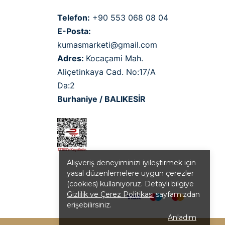
Telefon:
+90 553 068 08 04
E-Posta:
kumasmarketi@gmail.com
Adres:
Kocaçami Mah.
Aliçetinkaya Cad. No:17/A
Da:2
Burhaniye / BALIKESİR
Alışveriş deneyiminizi iyileştirmek için
yasal düzenlemelere uygun çerezler
(cookies) kullanıyoruz. Detaylı bilgiye
Gizlilik ve Çerez Politikası
sayfamızdan
erişebilirsiniz.
Anladım