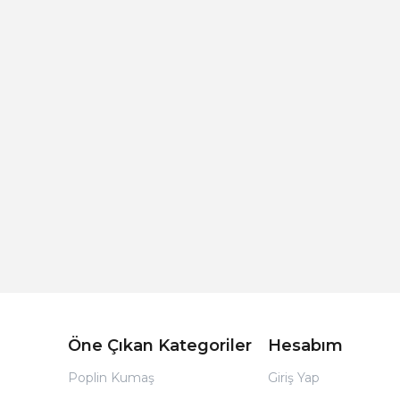
Açık Bej Poplin Kumaş Bebek Nevresim Takımı
Öne Çıkan Kategoriler
Hesabım
Poplin Kumaş
Giriş Yap