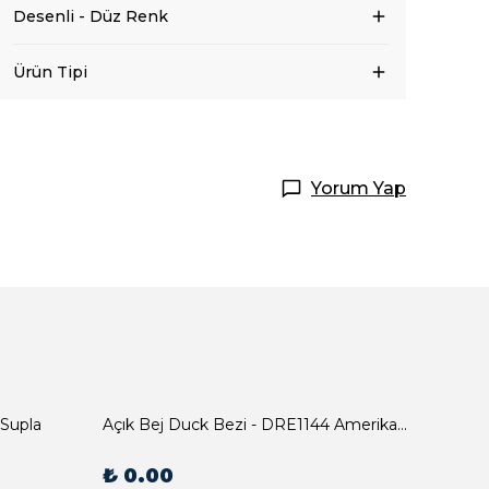
Desenli - Düz Renk
Ürün Tipi
Yorum Yap
 Supla
Açık Bej Duck Bezi - DRE1144 Amerikan Servis
₺ 0.00
₺ 0.