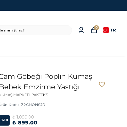
0
TR
Cam Göbeği Poplin Kumaş
Bebek Emzirme Yastığı
KUMAŞ MARKETİ, PAKTEKS
Ürün Kodu
:
Z2CNONSJD
₺ 1,099.00
%
18
₺ 899.00