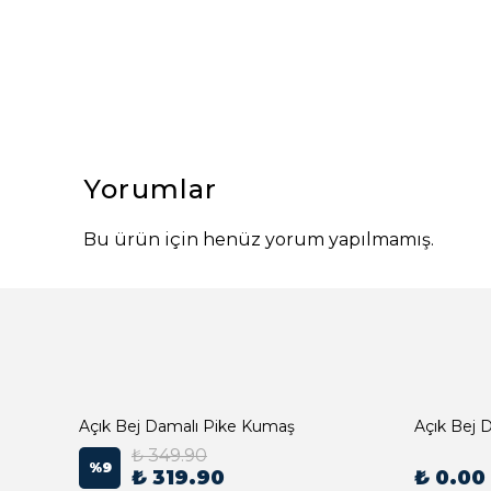
Yorumlar
Bu ürün için henüz yorum yapılmamış.
Açık Bej Damalı Pike Kumaş
₺ 349.90
%
9
₺ 319.90
₺ 0.00