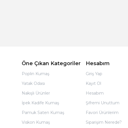
Açık Bej Poplin Kumaş Bebek Nevresim Takımı
Öne Çıkan Kategoriler
Hesabım
Poplin Kumaş
Giriş Yap
Yatak Odası
Kayıt Ol
Nakışlı Ürünler
Hesabım
İpek Kadife Kumaş
Şifremi Unuttum
Pamuk Saten Kumaş
Favori Ürünlerim
Viskon Kumaş
Siparişim Nerede?