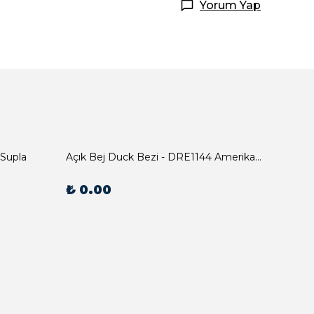
Yorum Yap
 Supla
Açık Bej Duck Bezi - DRE1144 Amerikan Servis
₺ 0.00
₺ 0.