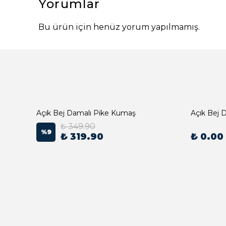
Yorumlar
Bu ürün için henüz yorum yapılmamış.
Açık Bej Damalı Pike Kumaş
₺ 349.90
%
9
₺ 319.90
₺ 0.00