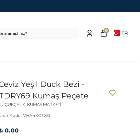
0
TR
Ceviz Yeşil Duck Bezi -
TDRY69 Kumaş Peçete
KÜÇÜKÇALIK, KUMAŞ MARKETİ
Ürün Kodu
:
VHA4XCTXG
₺ 0.00