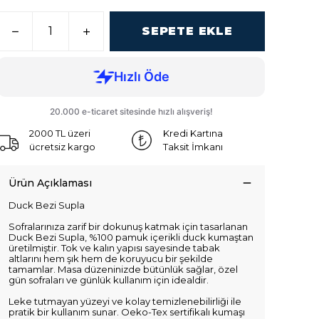
SEPETE EKLE
2000 TL üzeri
Kredi Kartına
ücretsiz kargo
Taksit İmkanı
Ürün Açıklaması
Duck Bezi Supla
Sofralarınıza zarif bir dokunuş katmak için tasarlanan
Duck Bezi Supla, %100 pamuk içerikli duck kumaştan
üretilmiştir. Tok ve kalın yapısı sayesinde tabak
altlarını hem şık hem de koruyucu bir şekilde
tamamlar. Masa düzeninizde bütünlük sağlar, özel
gün sofraları ve günlük kullanım için idealdir.
Leke tutmayan yüzeyi ve kolay temizlenebilirliği ile
pratik bir kullanım sunar. Oeko-Tex sertifikalı kumaşı