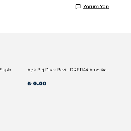
Yorum Yap
 Supla
Açık Bej Duck Bezi - DRE1144 Amerikan Servis
₺ 0.00
₺ 0.