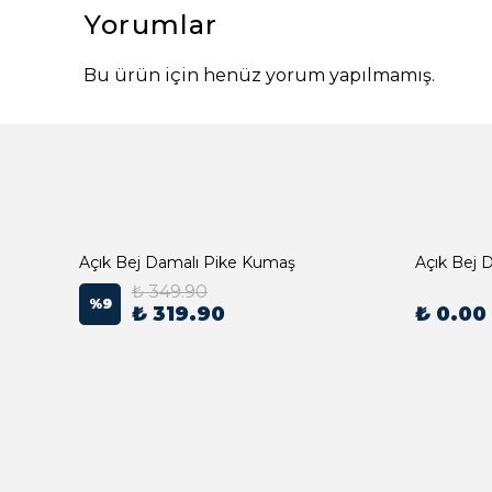
Yorumlar
Bu ürün için henüz yorum yapılmamış.
Açık Bej Damalı Pike Kumaş
₺ 349.90
%
9
₺ 319.90
₺ 0.00