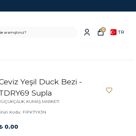
0
TR
Ceviz Yeşil Duck Bezi -
TDRY69 Supla
KÜÇÜKÇALIK, KUMAŞ MARKETİ
Ürün Kodu
:
FIPK7YX3N
₺ 0.00