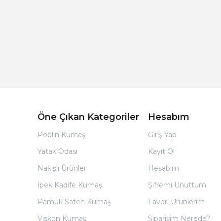
Açık Bej Poplin Kumaş Bebek Nevresim Takımı
Öne Çıkan Kategoriler
Hesabım
Poplin Kumaş
Giriş Yap
Yatak Odası
Kayıt Ol
Nakışlı Ürünler
Hesabım
İpek Kadife Kumaş
Şifremi Unuttum
Pamuk Saten Kumaş
Favori Ürünlerim
Viskon Kumaş
Siparişim Nerede?