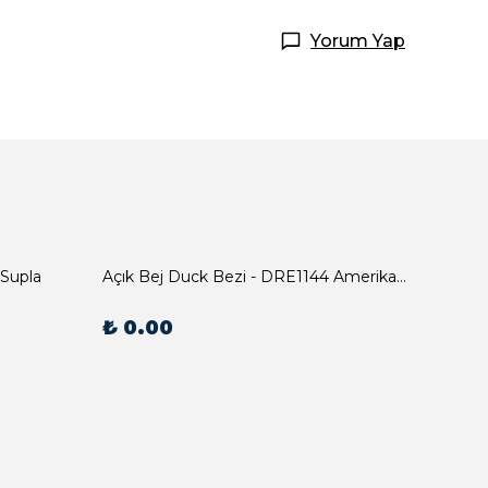
Yorum Yap
 Supla
Açık Bej Duck Bezi - DRE1144 Amerikan Servis
₺ 0.00
₺ 0.