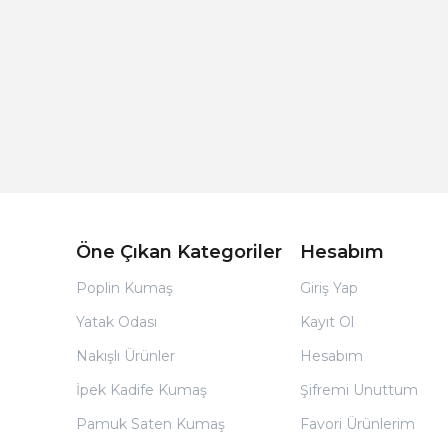
Açık Bej Poplin Kumaş Bebek Nevresim Takımı
Öne Çıkan Kategoriler
Hesabım
Poplin Kumaş
Giriş Yap
Yatak Odası
Kayıt Ol
Nakışlı Ürünler
Hesabım
İpek Kadife Kumaş
Şifremi Unuttum
Pamuk Saten Kumaş
Favori Ürünlerim