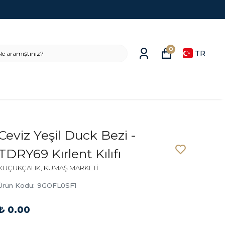
0
TR
Ceviz Yeşil Duck Bezi -
TDRY69 Kırlent Kılıfı
KÜÇÜKÇALIK, KUMAŞ MARKETİ
Ürün Kodu
:
9GOFL0SF1
₺ 0.00