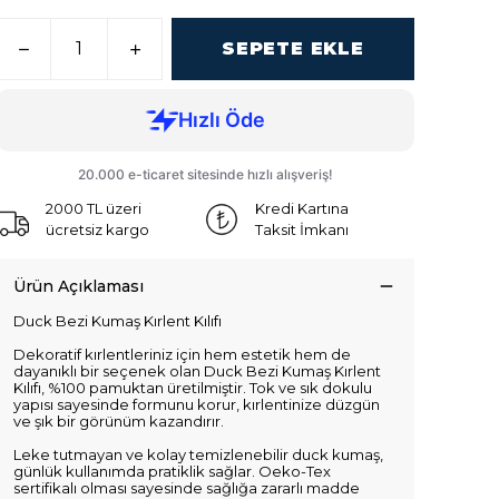
SEPETE EKLE
2000 TL üzeri
Kredi Kartına
ücretsiz kargo
Taksit İmkanı
Ürün Açıklaması
Duck Bezi Kumaş Kırlent Kılıfı
Dekoratif kırlentleriniz için hem estetik hem de
dayanıklı bir seçenek olan Duck Bezi Kumaş Kırlent
Kılıfı, %100 pamuktan üretilmiştir. Tok ve sık dokulu
yapısı sayesinde formunu korur, kırlentinize düzgün
ve şık bir görünüm kazandırır.
Leke tutmayan ve kolay temizlenebilir duck kumaş,
günlük kullanımda pratiklik sağlar. Oeko-Tex
sertifikalı olması sayesinde sağlığa zararlı madde