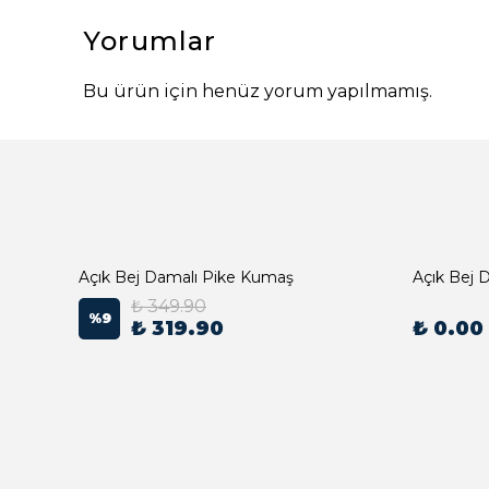
Yorumlar
Bu ürün için henüz yorum yapılmamış.
Açık Bej Damalı Pike Kumaş
₺ 349.90
%
9
₺ 319.90
₺ 0.00