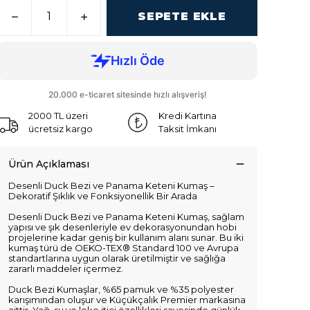
SEPETE EKLE
2000 TL üzeri
Kredi Kartına
ücretsiz kargo
Taksit İmkanı
Ürün Açıklaması
Desenli Duck Bezi ve Panama Keteni Kumaş –
Dekoratif Şıklık ve Fonksiyonellik Bir Arada
Desenli Duck Bezi ve Panama Keteni Kumaş, sağlam
yapısı ve şık desenleriyle ev dekorasyonundan hobi
projelerine kadar geniş bir kullanım alanı sunar. Bu iki
kumaş türü de OEKO-TEX® Standard 100 ve Avrupa
standartlarına uygun olarak üretilmiştir ve sağlığa
zararlı maddeler içermez.
Duck Bezi Kumaşlar, %65 pamuk ve %35 polyester
karışımından oluşur ve Küçükçalık Premier markasına