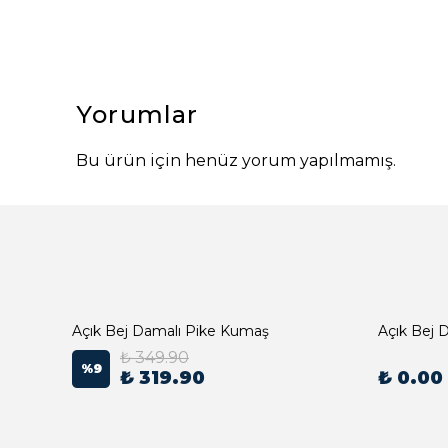
Yorumlar
Bu ürün için henüz yorum yapılmamış.
Açık Bej Damalı Pike Kumaş
₺ 349.90
%
9
₺ 319.90
₺ 0.00