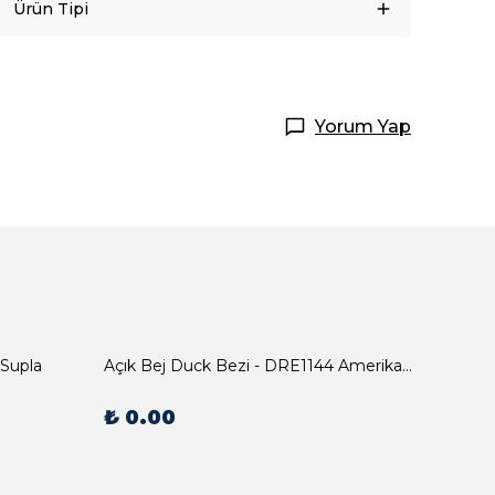
Ürün Tipi
Yorum Yap
 Supla
Açık Bej Duck Bezi - DRE1144 Amerikan Servis
₺ 0.00
₺ 0.