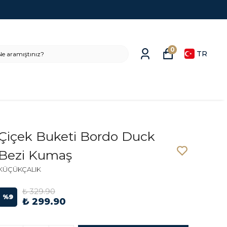
0
TR
Çiçek Buketi Bordo Duck
Bezi Kumaş
KÜÇÜKÇALIK
₺ 329.90
%
9
₺ 299.90