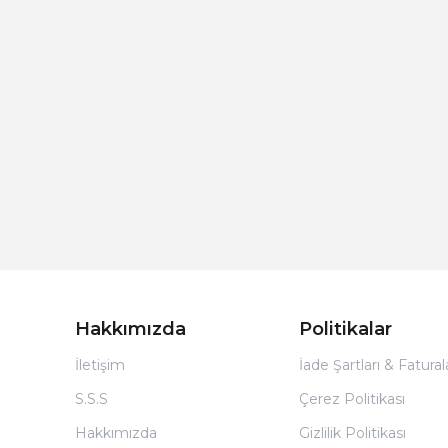
Hakkımızda
Politikalar
İletişim
İade Şartları & Fatura
S.S.S
Çerez Politikası
Hakkımızda
Gizlilik Politikası