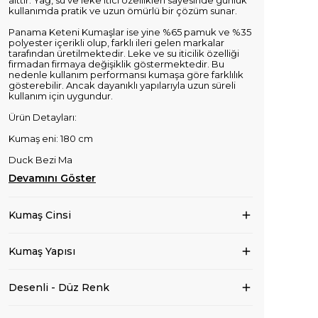
aittir. Yağ, su ve leke itici özellikleri sayesinde günlük
kullanımda pratik ve uzun ömürlü bir çözüm sunar.
Panama Keteni Kumaşlar ise yine %65 pamuk ve %35
polyester içerikli olup, farklı ileri gelen markalar
tarafından üretilmektedir. Leke ve su iticilik özelliği
firmadan firmaya değişiklik göstermektedir. Bu
nedenle kullanım performansı kumaşa göre farklılık
gösterebilir. Ancak dayanıklı yapılarıyla uzun süreli
kullanım için uygundur.
Ürün Detayları:
Kumaş eni: 180 cm
Duck Bezi Ma
Devamını Göster
Kumaş Cinsi
Kumaş Yapısı
Desenli - Düz Renk