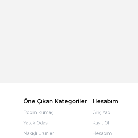
Açık Bej Poplin Kumaş Bebek Nevresim Takımı
Öne Çıkan Kategoriler
Hesabım
Poplin Kumaş
Giriş Yap
Yatak Odası
Kayıt Ol
Nakışlı Ürünler
Hesabım