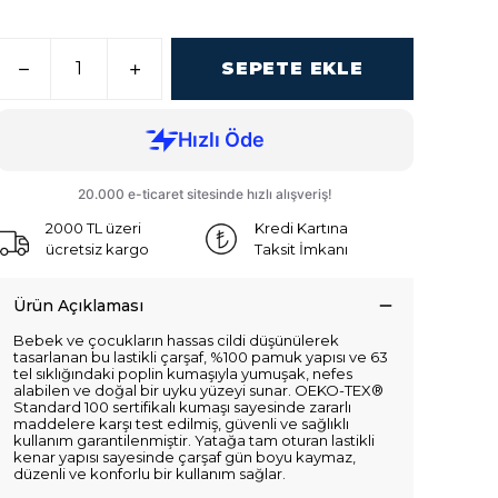
SEPETE EKLE
2000 TL üzeri
Kredi Kartına
ücretsiz kargo
Taksit İmkanı
Ürün Açıklaması
Bebek ve çocukların hassas cildi düşünülerek
tasarlanan bu lastikli çarşaf, %100 pamuk yapısı ve 63
tel sıklığındaki poplin kumaşıyla yumuşak, nefes
alabilen ve doğal bir uyku yüzeyi sunar. OEKO-TEX®
Standard 100 sertifikalı kumaşı sayesinde zararlı
maddelere karşı test edilmiş, güvenli ve sağlıklı
kullanım garantilenmiştir. Yatağa tam oturan lastikli
kenar yapısı sayesinde çarşaf gün boyu kaymaz,
düzenli ve konforlu bir kullanım sağlar.