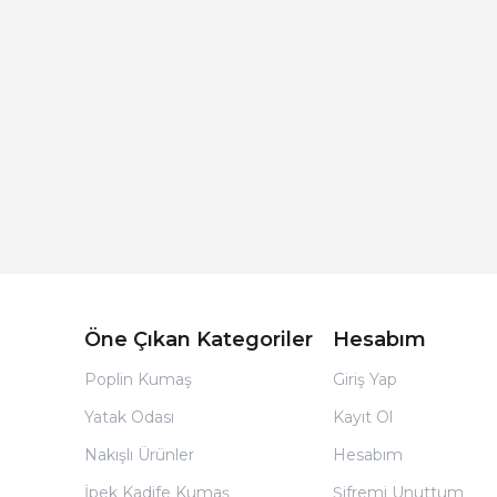
Açık Bej Poplin Kumaş Bebek Nevresim Takımı
Öne Çıkan Kategoriler
Hesabım
Poplin Kumaş
Giriş Yap
Yatak Odası
Kayıt Ol
Nakışlı Ürünler
Hesabım
İpek Kadife Kumaş
Şifremi Unuttum