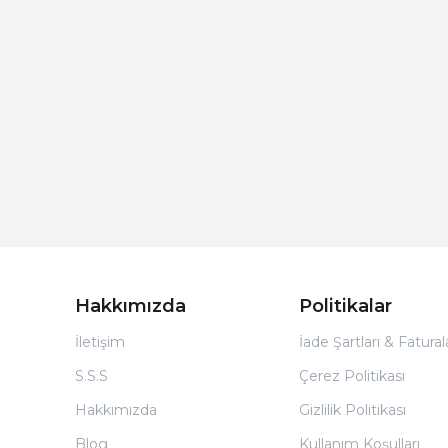
Hakkımızda
Politikalar
İletişim
İade Şartları & Fatura
S.S.S
Çerez Politikası
Hakkımızda
Gizlilik Politikası
Blog
Kullanım Koşulları