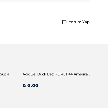
Yorum Yap
 Supla
Açık Bej Duck Bezi - DRE1144 Amerikan Servis
₺ 0.00
₺ 0.