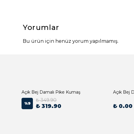
Yorumlar
Bu ürün için henüz yorum yapılmamış.
Açık Bej Damalı Pike Kumaş
₺ 349.90
%
9
₺ 319.90
₺ 0.00