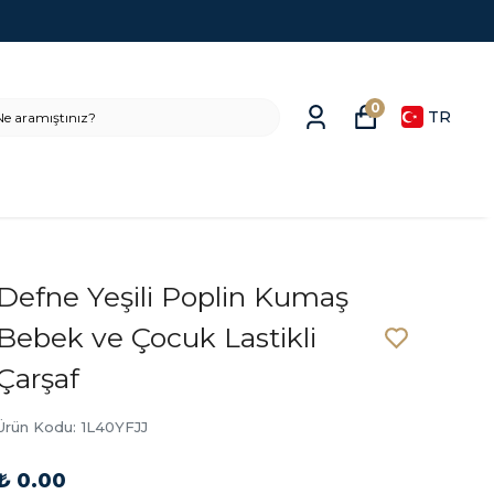
0
TR
Defne Yeşili Poplin Kumaş
Bebek ve Çocuk Lastikli
Çarşaf
Ürün Kodu
:
1L40YFJJ
₺ 0.00