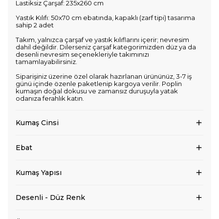
Lastiksiz Çarşaf: 235x260 cm
Yastık Kılıfı: 50x70 cm ebatında, kapaklı (zarf tipi) tasarıma
sahip 2 adet
Takım, yalnızca çarşaf ve yastık kılıflarını içerir; nevresim
dahil değildir. Dilerseniz çarşaf kategorimizden düz ya da
desenli nevresim seçenekleriyle takımınızı
tamamlayabilirsiniz.
Siparişiniz üzerine özel olarak hazırlanan ürününüz, 3-7 iş
günü içinde özenle paketlenip kargoya verilir. Poplin
kumaşın doğal dokusu ve zamansız duruşuyla yatak
odanıza ferahlık katın.
Kumaş Cinsi
Ebat
Kumaş Yapısı
Desenli - Düz Renk