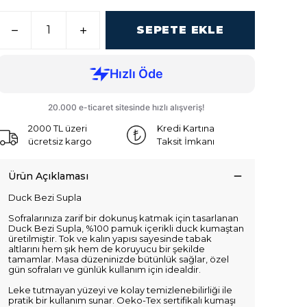
SEPETE EKLE
2000 TL üzeri
Kredi Kartına
ücretsiz kargo
Taksit İmkanı
Ürün Açıklaması
Duck Bezi Supla
Sofralarınıza zarif bir dokunuş katmak için tasarlanan
Duck Bezi Supla, %100 pamuk içerikli duck kumaştan
üretilmiştir. Tok ve kalın yapısı sayesinde tabak
altlarını hem şık hem de koruyucu bir şekilde
tamamlar. Masa düzeninizde bütünlük sağlar, özel
gün sofraları ve günlük kullanım için idealdir.
Leke tutmayan yüzeyi ve kolay temizlenebilirliği ile
pratik bir kullanım sunar. Oeko-Tex sertifikalı kumaşı