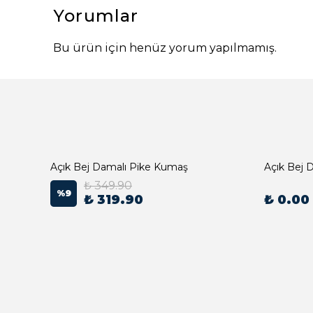
Yorumlar
Bu ürün için henüz yorum yapılmamış.
Açık Bej Damalı Pike Kumaş
₺ 349.90
%
9
₺ 319.90
₺ 0.00