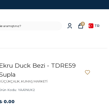
0
TR
Ekru Duck Bezi - TDRE59
Supla
KÜÇÜKÇALIK, KUMAŞ MARKETİ
Ürün Kodu
:
YAA1NUK2
₺ 0.00