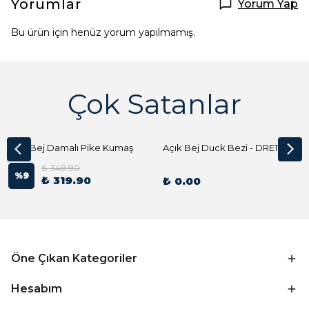
Yorumlar
Yorum Yap
Bu ürün için henüz yorum yapılmamış.
Çok Satanlar
Açık Bej Damalı Pike Kumaş
Açık Bej Duck Bezi - DRE1144 Kumaş Peçete
₺ 349.90
%
9
₺ 319.90
₺ 0.00
Öne Çıkan Kategoriler
Hesabım