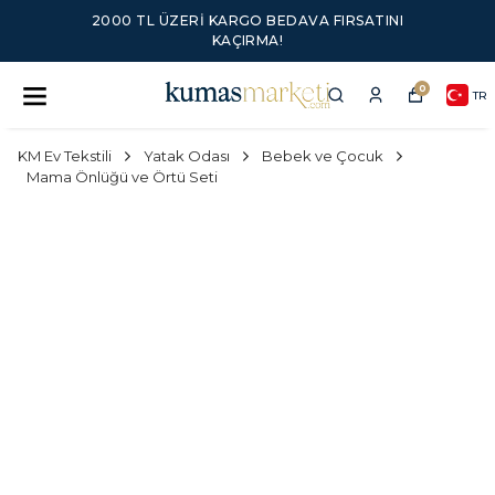
2000 TL ÜZERI KARGO BEDAVA FIRSATINI
KAÇIRMA!
0
TR
KM Ev Tekstili
Yatak Odası
Bebek ve Çocuk
Mama Önlüğü ve Örtü Seti