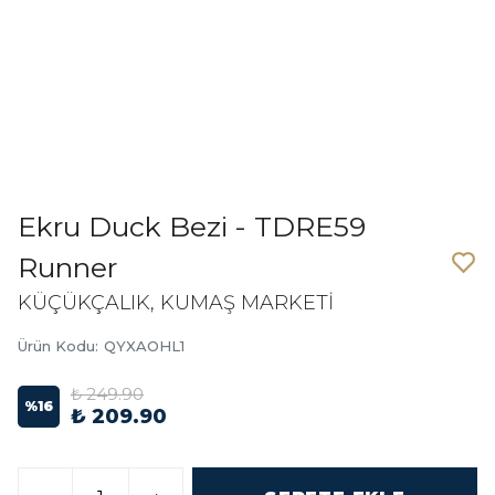
Ekru Duck Bezi - TDRE59
Runner
KÜÇÜKÇALIK, KUMAŞ MARKETİ
Ürün Kodu
:
QYXAOHL1
₺ 249.90
%
16
₺ 209.90