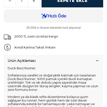
SEPETE EKLE
2000 TL üzeri ücretsiz kargo
Kredi Kartına Taksit İmkanı
Ürün Açıklaması
Duck Bezi Runner
Sofralarınıza zarafet ve doğal şıklık katmak için tasarlanan
Duck Bezi Runner, %100 pamuk içerikli duck kumaştan
üretilmiştir. Tok ve sık dokulu yapısı sayesinde masa
üzerinde düzgün bir duruş sergiler, kayma yapmaz ve uzun
süre formunu korur.
Modern ya da klasik sofra düzenlerine kolayca uyum
sağlayan bu runner, hem günlük hem de özel davet
sofralarında estetik bir tamamlayıcıdır. Leke tutmayan ve