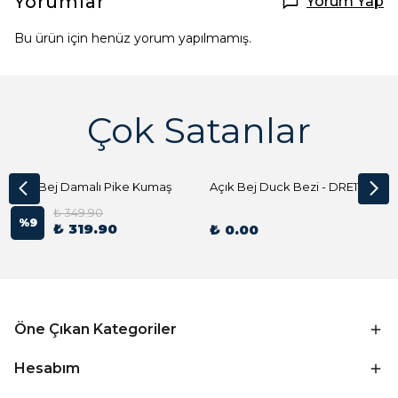
Yorumlar
Yorum Yap
Bu ürün için henüz yorum yapılmamış.
Çok Satanlar
Açık Bej Damalı Pike Kumaş
Açık Bej Duck Bezi - DRE1144 Kumaş Peçete
₺ 349.90
%
9
₺ 319.90
₺ 0.00
Öne Çıkan Kategoriler
Hesabım