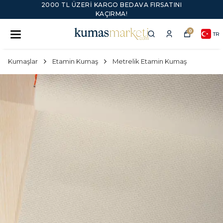
2000 TL ÜZERI KARGO BEDAVA FIRSATINI
KAÇIRMA!
0
TR
Kumaşlar
Etamin Kumaş
Metrelik Etamin Kumaş