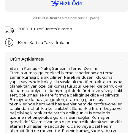
2000 TL üzeri ücretsiz kargo
Kredi Kartına Taksit İmkanı
Ürün Açıklaması
Etamin Kumaş – Nakış Sanatının Temel Zemini
Etamin kumaş, geleneksel işleme sanatlarının en temel
zemin kumaşı olarak bilinen, kareli ve düzenli dokuma
yapısı sayesinde kolaylıkla sayılarak motiflerin aktarılmasına
olanak tanıyan özel bir kumaş türüdür. Genellikle pamuk ya
da pamuk-polyester karışımı ipliklerle üretilir ve yüzeyi hafif
sert, dokuması ise kare formda belirgin şekilde yapılmıştır.
Bu sayede kanaviçe, goblen, etamin işi gibi nakış
tekniklerinde hem yeni başlayanlar hem de profesyoneller
tarafından rahatlıkla kullanılabilir. Genellikle krem, beyaz ve
bej gibi açık renklerde tercih edilir çünkü işlemelerin
üzerine net bir şekilde görünmesini sağlar. Kumaş eni
genellikle 150 cm civarında olup, metrelik olarak satılan düz
etamin kumaşlar ile seccadelik, pano veya özel kesim
alternatifleri de mevcuttur. Etamin kumaş, sade yapısı ve