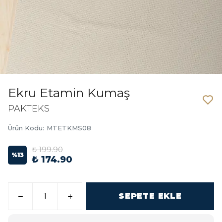
Ekru Etamin Kumaş
PAKTEKS
Ürün Kodu
:
MTETKMS08
₺ 199.90
%
13
₺ 174.90
SEPETE EKLE