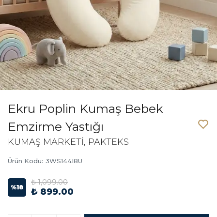
Ekru Poplin Kumaş Bebek
Emzirme Yastığı
KUMAŞ MARKETİ, PAKTEKS
Ürün Kodu
:
3WS144I8U
₺ 1,099.00
%
18
₺ 899.00