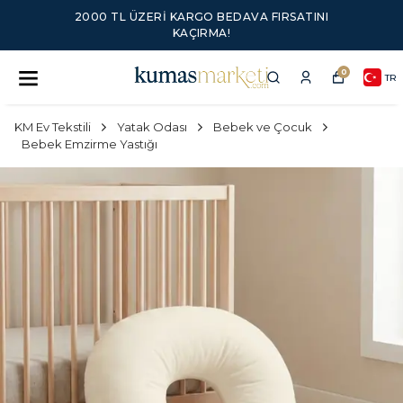
2000 TL ÜZERI KARGO BEDAVA FIRSATINI
KAÇIRMA!
0
TR
KM Ev Tekstili
Yatak Odası
Bebek ve Çocuk
Bebek Emzirme Yastığı