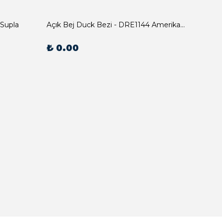
 Supla
Açık Bej Duck Bezi - DRE1144 Amerikan Servis
₺ 0.00
₺ 0.