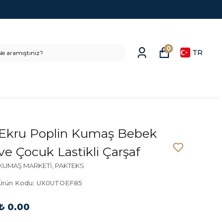
0
TR
Ekru Poplin Kumaş Bebek
ve Çocuk Lastikli Çarşaf
KUMAŞ MARKETİ, PAKTEKS
Ürün Kodu
:
UX0UTOEF85
₺ 0.00