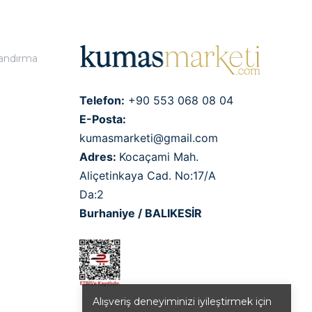
landırma
Telefon:
+90 553 068 08 04
E-Posta:
kumasmarketi@gmail.com
Adres:
Kocaçami Mah.
Aliçetinkaya Cad. No:17/A
Da:2
Burhaniye / BALIKESİR
Alışveriş deneyiminizi iyileştirmek için