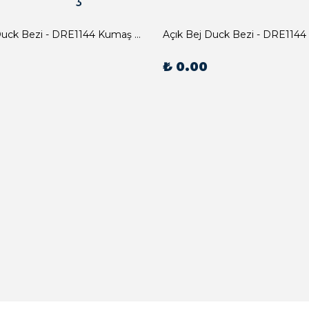
Açık Bej Duck Bezi - DRE1144 Kumaş Peçete
Açık Bej Duck Bezi - DRE1144
₺ 0.00