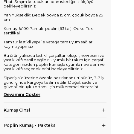
Ebat: Seçim kutucuklarından istediğiniz ölçüyü
belirleyebilirsiniz
Yan Yükseklik: Bebek boyda 15 cm, çocuk boyda 25
cm
Kumaş: %100 Pamuk, poplin (63 tel), Oeko-Tex
sertifikalı
Tam tur lastikli yapı ile yatağa tam uyum sağlar,
kayma yapmaz
Bu ürün yalnızca lastikli çarşaftan oluşur; nevresim ve
yastık kılıfı dahil değildir. Uyumlu bir takım için çarşaf
kategorimizden poplin kumaşla uyumlu nevresim ve
yastık kılıfı seçeneklerini inceleyebilirsiniz.
Siparişiniz üzerine özenle hazırlanan ürününüz, 3-7 iş
günü içinde kargoya teslim edilir. Doğal, sade ve
güvenli bir uyku ortamı için mükemmel bir terciht
Devamını Göster
Kumaş Cinsi
Poplin Kumaş - Pakteks