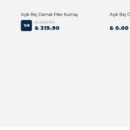
Açık Bej Damalı Pike Kumaş
₺ 349.90
%
9
₺ 319.90
₺ 0.00
Açık Bej Poplin Kumaş Bebek Nevresim Takımı