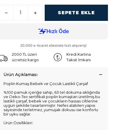
SEPETE EKLE
2000 TL üzeri
Kredi Kartına
ücretsiz kargo
Taksit İmkanı
Ürün Açıklaması
Poplin Kumaş Bebek ve Çocuk Lastikli Çarşaf
%100 pamuk içeriğe sahip, 63 tel dokuma sıklığında
ve Oeko-Tex sertifikalı poplin kumaştan üretilmiş bu
lastikli çarşaf, bebek ve çocukların hassas ciltlerine
uygun şekilde tasarlanmıştır. Nefes alabilen yapısı
sayesinde terletmez, yumuşak dokusu ise konforlu
bir uyku sağlar.
Ürün Özellikleri: