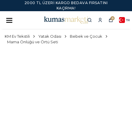
2000 TL ÜZERI KARGO BEDAVA FIRSATINI
KAÇIRMA!
0
TR
KM Ev Tekstili
Yatak Odası
Bebek ve Çocuk
Mama Önlüğü ve Örtü Seti