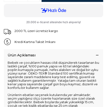
2000 TL üzeri ücretsiz kargo
Kredi Kartına Taksit İmkanı
Ürün Açıklaması
Bebek ve çocukların hassas cildi düşünülerek tasarlanan bu
lastikli çarşaf, %100 pamuk yapısı ve 63 tel sıklığındaki
poplin kumaşıyla yumuşak, nefes alabilen ve doğal bir uyku
yüzeyi sunar. OEKO-TEX® Standard 100 sertifikalı kumaşı
sayesinde zararlı maddelere karşı test edilmiş, güvenli ve
sağlıklı kullanım garantilenmiştir. Yatağa tam oturan lastikli
kenar yapısı sayesinde çarşaf gün boyu kaymaz, düzenli ve
konforlu bir kullanım sağlar.
Ürünlerin ebatları seçenek kutularında yer almaktadır;
seçim yaptığınız ölçü özenle hazırlanarak size özel olarak
gönderilecektir. Bebek boylarda yatak yüksekliği 15 cm,
çocuk ve tek kişilik ebatlarda ise 25 cm olarak