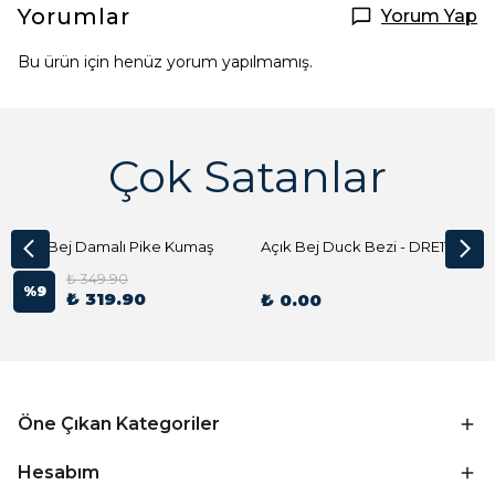
Yorumlar
Yorum Yap
Bu ürün için henüz yorum yapılmamış.
Çok Satanlar
Açık Bej Damalı Pike Kumaş
Açık Bej Duck Bezi - DRE1144 Kumaş Peçete
₺ 349.90
%
9
₺ 319.90
₺ 0.00
Öne Çıkan Kategoriler
Hesabım