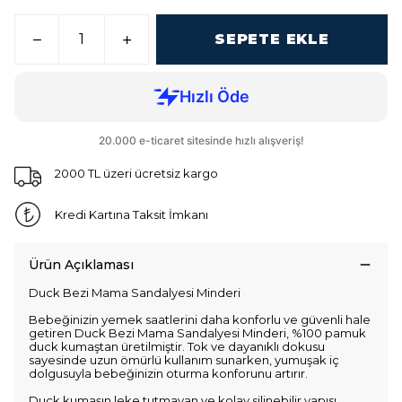
SEPETE EKLE
2000 TL üzeri ücretsiz kargo
Kredi Kartına Taksit İmkanı
Ürün Açıklaması
Duck Bezi Mama Sandalyesi Minderi
Bebeğinizin yemek saatlerini daha konforlu ve güvenli hale
getiren Duck Bezi Mama Sandalyesi Minderi, %100 pamuk
duck kumaştan üretilmiştir. Tok ve dayanıklı dokusu
sayesinde uzun ömürlü kullanım sunarken, yumuşak iç
dolgusuyla bebeğinizin oturma konforunu artırır.
Duck kumaşın leke tutmayan ve kolay silinebilir yapısı,