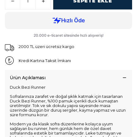
SEPETE EKLE
2000 TL üzeri ücretsiz kargo
Kredi Kartına Taksit İmkanı
Ürün Açıklaması
Duck Bezi Runner
Sofralarınıza zarafet ve doğal şıklık katmak için tasarlanan
Duck Bezi Runner, %100 pamuk içerikli duck kumaştan
üretilmiştir. Tok ve sık dokulu yapısı sayesinde masa
üzerinde düzgün bir duruş sergiler, kayma yapmaz ve uzun
süre formunu korur.
Modern ya da klasik sofra düzenlerine kolayca uyum
sağlayan bu runner, hem günlük hem de özel davet
sofralarında estetik bir tamamlayıcıdır. Leke tutmayan ve