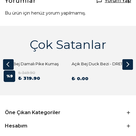
Yorumlar
Yorum Yap
Bu ürün için henüz yorum yapılmamış.
Çok Satanlar
Açık Bej Damalı Pike Kumaş
Açık Bej Duck Bezi - DRE1144 Kumaş Peçete
₺ 349.90
%
9
₺ 319.90
₺ 0.00
Öne Çıkan Kategoriler
Hesabım