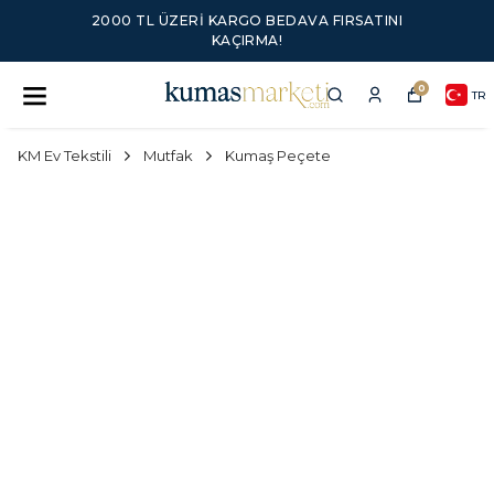
2000 TL ÜZERI KARGO BEDAVA FIRSATINI
KAÇIRMA!
0
TR
KM Ev Tekstili
Mutfak
Kumaş Peçete