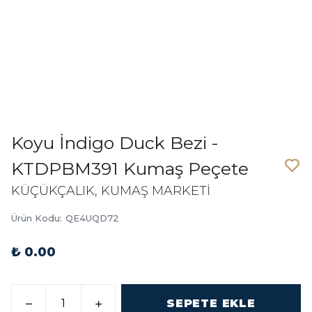
Koyu İndigo Duck Bezi -
KTDPBM391 Kumaş Peçete
KÜÇÜKÇALIK, KUMAŞ MARKETİ
Ürün Kodu
:
QE4UQD72
₺ 0.00
SEPETE EKLE