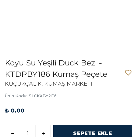
Koyu Su Yeşili Duck Bezi -
KTDPBY186 Kumaş Peçete
KÜÇÜKÇALIK, KUMAŞ MARKETİ
Ürün Kodu
:
SLCKXBY2F6
₺ 0.00
SEPETE EKLE