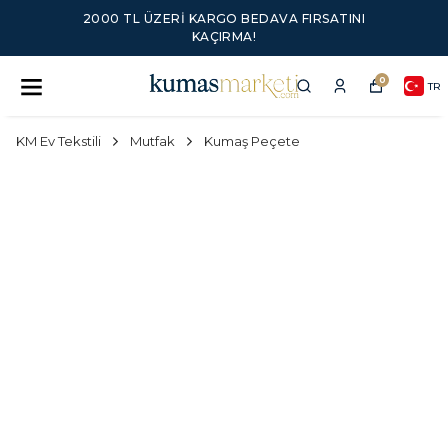
2000 TL ÜZERI KARGO BEDAVA FIRSATINI
KAÇIRMA!
0
TR
KM Ev Tekstili
Mutfak
Kumaş Peçete