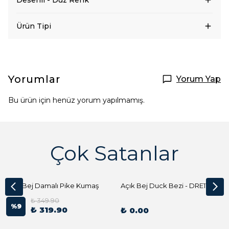
Desenli - Düz Renk
Ürün Tipi
Yorumlar
Yorum Yap
Bu ürün için henüz yorum yapılmamış.
Çok Satanlar
Açık Bej Damalı Pike Kumaş
Açık Bej Duck Bezi - DRE1144 Kumaş Peçete
₺ 349.90
%
9
₺ 319.90
₺ 0.00