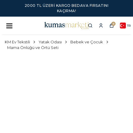
2000 TL ÜZERI KARGO BEDAVA FIRSATINI
KAÇIRMA!
0
TR
KM Ev Tekstili
Yatak Odası
Bebek ve Çocuk
Mama Önlüğü ve Örtü Seti