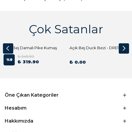
Çok Satanlar
Açık Bej Damalı Pike Kumaş
Açık Bej Duck Bezi - DRE1144 Kumaş Peçete
₺ 349.90
%
9
₺ 319.90
₺ 0.00
Öne Çıkan Kategoriler
Hesabım
Hakkımızda