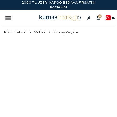
2000 TL ÜZERI KARGO BEDAVA FIRSATINI
KAÇIRMA!
0
TR
KM Ev Tekstili
Mutfak
Kumaş Peçete