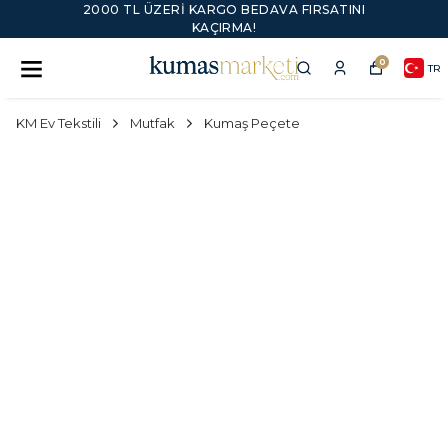
2000 TL ÜZERI KARGO BEDAVA FIRSATINI
KAÇIRMA!
0
TR
KM Ev Tekstili
Mutfak
Kumaş Peçete