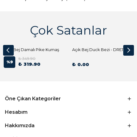
Çok Satanlar
Açık Bej Damalı Pike Kumaş
Açık Bej Duck Bezi - DRE1144 Kumaş Peçete
₺ 349.90
%
9
₺ 319.90
₺ 0.00
Öne Çıkan Kategoriler
Hesabım
Hakkımızda