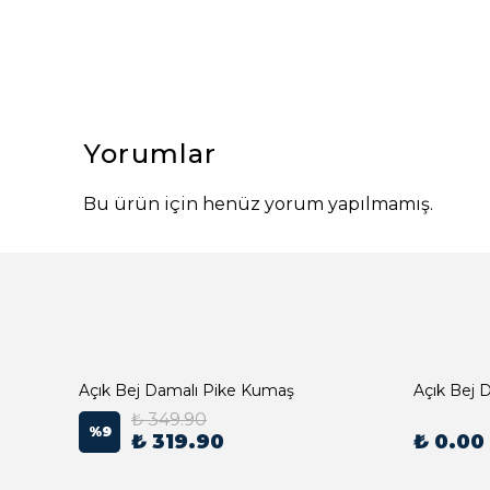
Yorumlar
Bu ürün için henüz yorum yapılmamış.
Açık Bej Damalı Pike Kumaş
₺ 349.90
%
9
₺ 319.90
₺ 0.00