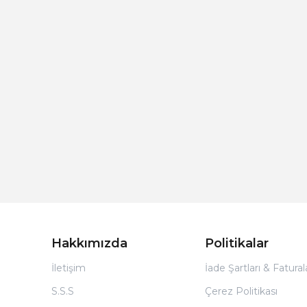
Hakkımızda
Politikalar
İletişim
İade Şartları & Fatura
S.S.S
Çerez Politikası