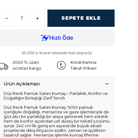
SEPETE EKLE
2000 TL üzeri
Kredi Kartına
ücretsiz kargo
Taksit İmkanı
Ürün Açıklaması
Düz Renk Pamuk Saten Kumaş – Parlaklık, Konfor ve
Doğallığın Birleştiği Zarif Tercih
Düz Renk Pamuk Saten Kumaş, %100 pamuk
içeriğiyle doğallığı, merserize ve gaze işlemleriyle de
göz alıcı bir parlaklığı bir araya getirerek hem estetik
hem de konfor açısından üst düzey bir tekstil çözümü
sunar. 240 cm’lik geniş eni sayesinde büyük ebatlı
projelerde dikiş ihtiyacını azaltır, zaman ve işçilikten
tasarruf sağlar. Merserize işlemle kumaş liflerine