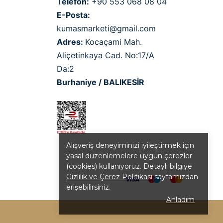
Telefon:
+90 553 068 08 04
E-Posta:
kumasmarketi@gmail.com
Adres:
Kocaçami Mah.
Aliçetinkaya Cad. No:17/A
Da:2
Burhaniye / BALIKESİR
Alışveriş deneyiminizi iyileştirmek için
yasal düzenlemelere uygun çerezler
(cookies) kullanıyoruz. Detaylı bilgiye
Gizlilik ve Çerez Politikası
sayfamızdan
erişebilirsiniz.
Anladım