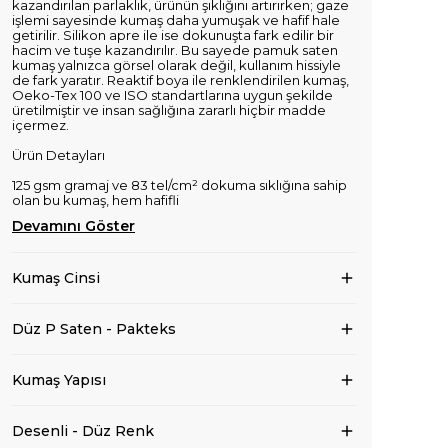
kazandırılan parlaklık, ürünün şıklığını artırırken; gaze
işlemi sayesinde kumaş daha yumuşak ve hafif hale
getirilir. Silikon apre ile ise dokunuşta fark edilir bir
hacim ve tuşe kazandırılır. Bu sayede pamuk saten
kumaş yalnızca görsel olarak değil, kullanım hissiyle
de fark yaratır. Reaktif boya ile renklendirilen kumaş,
Oeko-Tex 100 ve ISO standartlarına uygun şekilde
üretilmiştir ve insan sağlığına zararlı hiçbir madde
içermez.
Ürün Detayları
125 gsm gramaj ve 83 tel/cm² dokuma sıklığına sahip
olan bu kumaş, hem hafifli
Devamını Göster
Kumaş Cinsi
Düz P Saten - Pakteks
Kumaş Yapısı
Desenli - Düz Renk