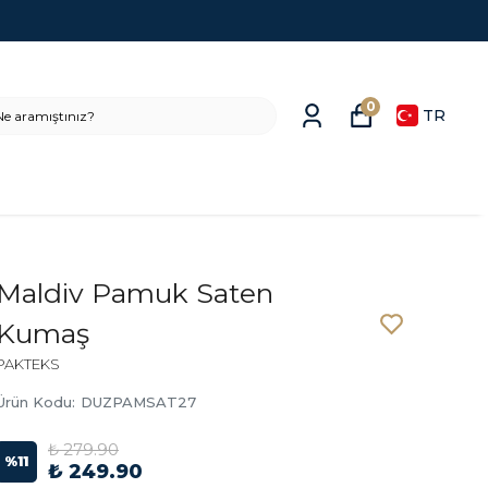
0
TR
Maldiv Pamuk Saten
Kumaş
PAKTEKS
Ürün Kodu
:
DUZPAMSAT27
₺ 279.90
%
11
₺ 249.90