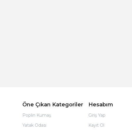
Açık Bej Poplin Kumaş Bebek Nevresim Takımı
Öne Çıkan Kategoriler
Hesabım
Poplin Kumaş
Giriş Yap
Yatak Odası
Kayıt Ol