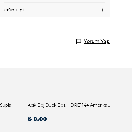
Ürün Tipi
Yorum Yap
 Supla
Açık Bej Duck Bezi - DRE1144 Amerikan Servis
₺ 0.00
₺ 0.